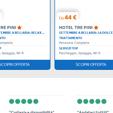
44 €
Da
RE PINI
HOTEL TRE PINI
INIZIO SETTEMBRE A BELLARIA: RELAX E CONVENIENZA
NTO
TRATTAMENTO
Completa
Pensione Completa
P
SERVIZI TOP
 Spiaggia, Wi-fi
Parcheggio, Spiaggia, Wi-fi
SCOPRI OFFERTA
SCOPRI OFFERTA
"Cortesia e disponibilità"
"Andateci tutti!!"