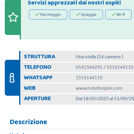
Servizi apprezzati dai nostri ospiti
Parcheggio
Spiaggia
Wi-fi
STRUTTURA
Una stella (24 camere )
TELEFONO
0541344291
/
3316144110
WHATSAPP
3316144110
WEB
www.hoteltrepini.com
APERTURE
Dal 18/05/2025 al 15/09/2
Descrizione