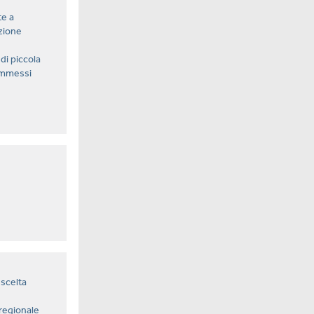
te a
zione
di piccola
ammessi
scelta
regionale