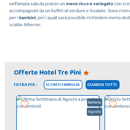
nell'ampia sala da pranzo un
menù ricco e variegato
con scel
accompagnati da un buffet di verdure e insalate. Sono riser
per i
bambini
, per i quali sarà possibile richiedere menù dedi
scalda-biberon.
Offerte Hotel Tre Pini
FILTRA PER :
SCONTI FAMIGLIA
GUARDA TUTTI
Bellaria
Agosto