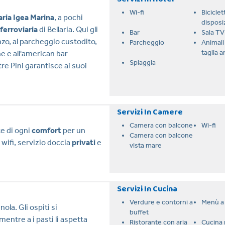
Wi-fi
Biciclet
aria Igea Marina
, a pochi
disposi
ferroviaria
di Bellaria. Qui gli
Bar
Sala TV
nzo, al parcheggio custodito,
Parcheggio
Animali 
taglia 
ne e all'american bar
Spiaggia
 tre Pini garantisce ai suoi
Servizi In Camere
Camera con balcone
Wi-fi
e di ogni
comfort
per un
Camera con balcone
, wifi, servizio doccia
privati
e
vista mare
Servizi In Cucina
Verdure e contorni a
Menù a 
ola. Gli ospiti si
buffet
 mentre a i pasti li aspetta
Ristorante con aria
Cucina 