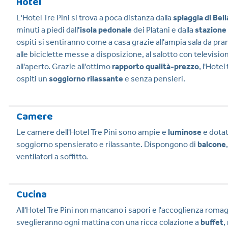
Hotel
L'Hotel Tre Pini si trova a poca distanza dalla
spiaggia di Bell
minuti a piedi dall
'isola pedonale
dei Platani e dalla
stazione 
ospiti si sentiranno come a casa grazie all'ampia sala da pra
alle biciclette messe a disposizione, al salotto con televisio
all'aperto. Grazie all'ottimo
rapporto qualità-prezzo
, l'Hotel
ospiti un
soggiorno rilassante
e senza pensieri.
Camere
Le camere dell'Hotel Tre Pini sono ampie e
luminose
e dotat
soggiorno spensierato e rilassante. Dispongono di
balcone
ventilatori a soffitto.
Cucina
All'Hotel Tre Pini non mancano i sapori e l'accoglienza romagn
sveglieranno ogni mattina con una ricca colazione a
buffet
,