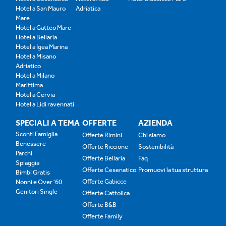
Hotel a San Mauro
Adriatica
Mare
Hotel a Gatteo Mare
Hotel a Bellaria
Hotel a Igea Marina
Hotel a Misano
Adriatico
Hotel a Milano
Marittima
Hotel a Cervia
Hotel a Lidi ravennati
SPECIALI A TEMA
OFFERTE
AZIENDA
Sconti Famiglia
Offerte Rimini
Chi siamo
Benessere
Offerte Riccione
Sostenibilità
Parchi
Offerte Bellaria
Faq
Spiaggia
Offerte Cesenatico
Promuovi la tua struttura
Bimbi Gratis
Offerte Gabicce
Nonni e Over '60
Genitori Single
Offerte Cattolica
Offerte B&B
Offerte Family