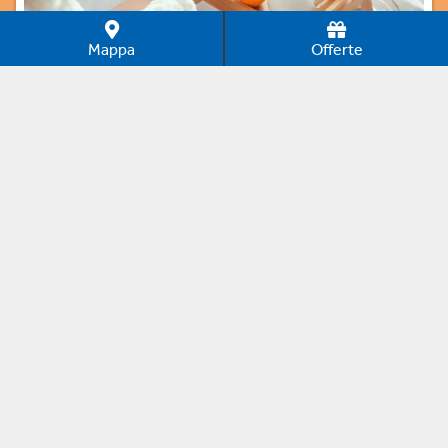
Mappa
Offerte
La formula Bed & Breakfast
Quando ti metti alla ricerca di un albergo, si sa, le stelle
che puoi trovare sono tante. Ma se quello che
veramente ritieni impagabile è organizzarti in piena
autonomia, svegliandoti davanti a una ricca colazione e
da lì partire per vivere le tue giornate come meglio
credi, scegli un B&B vicino al mare e avrai tutta la libertà
per gestire il tuo tempo di vacanza. In questa sezione
di Entrainhotel troverai quello che cerchi.
Emilia Romagna - Marche -
Vacanze in
Abruzzo
B&B