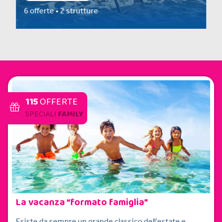
16 offerte • 7 strutture
115
OFFERTE
SPECIALI
FAMILY
La vacanza “formato famiglia”
Esiste da sempre un grande classico dell’estate e