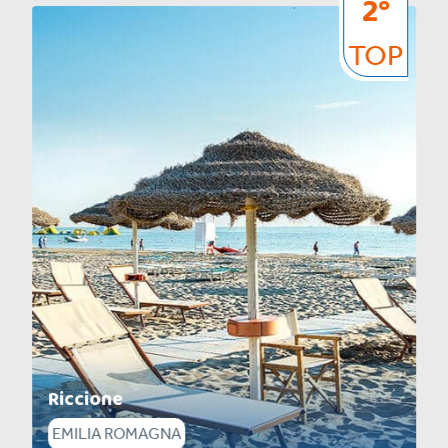
2°
TOP
Cesenatico
EMILIA ROMAGNA