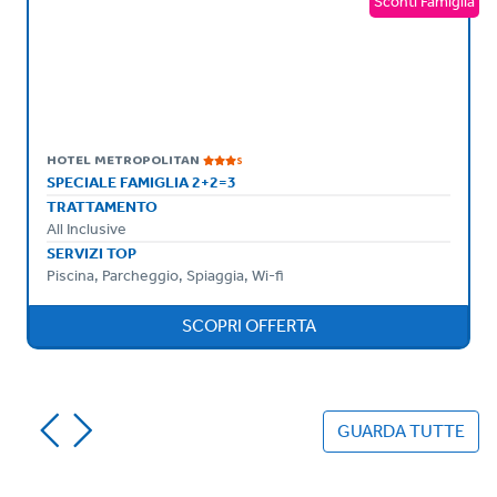
ia
Sconti Famiglia
HOTEL METROPOLITAN
S
SPECIALE FAMIGLIA 2+2=3
TRATTAMENTO
All Inclusive
SERVIZI TOP
Piscina, Parcheggio, Spiaggia, Wi-fi
SCOPRI OFFERTA
GUARDA TUTTE