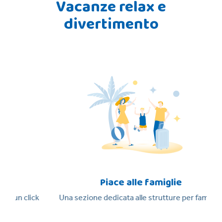
Vacanze relax e
divertimento
Piace alle famiglie
lick
Una sezione dedicata alle strutture per famiglie
In