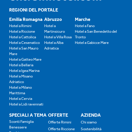
REGIONI DEL PORTALE
Emilia Romagna
Abruzzo
Marche
Hotel a Rimini
Hotel a
Hotel a Fano
Hotel a Riccione
Martinsicuro
Hotel a San Benedetto del
Hotel a Cattolica
Hotel a Villa Rosa
Tronto
Hotel a Cesenatico
Hotel a Alba
Hotel a Gabicce Mare
Hotel a San Mauro
Adriatica
Mare
Hotel a Gatteo Mare
Hotel a Bellaria
Hotel a Igea Marina
Hotel a Misano
Adriatico
Hotel a Milano
Marittima
Hotel a Cervia
Hotel a Lidi ravennati
SPECIALI A TEMA
OFFERTE
AZIENDA
Sconti Famiglia
Offerte Rimini
Chi siamo
Benessere
Offerte Riccione
Sostenibilità