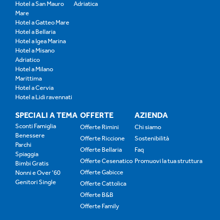
Hotel a San Mauro
Adriatica
Mare
Hotel a Gatteo Mare
Hotel a Bellaria
Hotel a Igea Marina
Hotel a Misano
Adriatico
Hotel a Milano
Marittima
Hotel a Cervia
Hotel a Lidi ravennati
SPECIALI A TEMA
OFFERTE
AZIENDA
Sconti Famiglia
Offerte Rimini
Chi siamo
Benessere
Offerte Riccione
Sostenibilità
Parchi
Offerte Bellaria
Faq
Spiaggia
Offerte Cesenatico
Promuovi la tua struttura
Bimbi Gratis
Offerte Gabicce
Nonni e Over '60
Genitori Single
Offerte Cattolica
Offerte B&B
Offerte Family