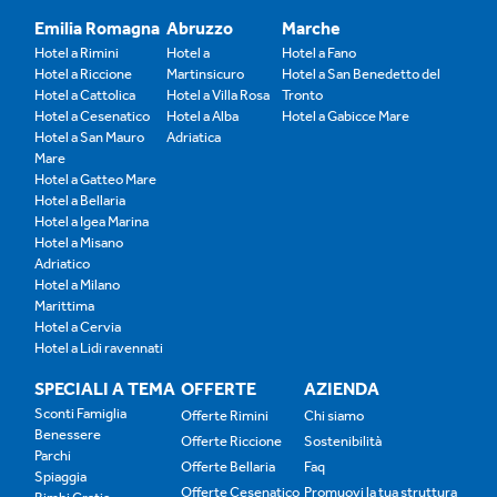
Emilia Romagna
Abruzzo
Marche
Hotel a Rimini
Hotel a
Hotel a Fano
Hotel a Riccione
Martinsicuro
Hotel a San Benedetto del
Hotel a Cattolica
Hotel a Villa Rosa
Tronto
Hotel a Cesenatico
Hotel a Alba
Hotel a Gabicce Mare
Hotel a San Mauro
Adriatica
Mare
Hotel a Gatteo Mare
Hotel a Bellaria
Hotel a Igea Marina
Hotel a Misano
Adriatico
Hotel a Milano
Marittima
Hotel a Cervia
Hotel a Lidi ravennati
SPECIALI A TEMA
OFFERTE
AZIENDA
Sconti Famiglia
Offerte Rimini
Chi siamo
Benessere
Offerte Riccione
Sostenibilità
Parchi
Offerte Bellaria
Faq
Spiaggia
Offerte Cesenatico
Promuovi la tua struttura