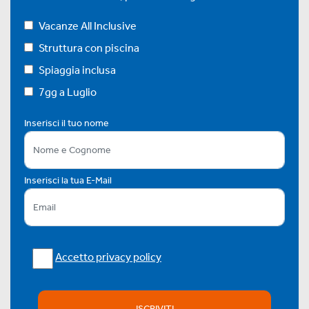
Vacanze All Inclusive
Struttura con piscina
Spiaggia inclusa
7gg a Luglio
Inserisci il tuo nome
Inserisci la tua E-Mail
Accetto privacy policy
ISCRIVITI