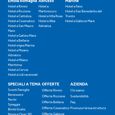
Emilia Romagna
Abruzzo
Marche
Hotel a Rimini
Hotel a
Hotel a Fano
Hotel a Riccione
Martinsicuro
Hotel a San Benedetto del
Hotel a Cattolica
Hotel a Villa Rosa
Tronto
Hotel a Cesenatico
Hotel a Alba
Hotel a Gabicce Mare
Hotel a San Mauro
Adriatica
Mare
Hotel a Gatteo Mare
Hotel a Bellaria
Hotel a Igea Marina
Hotel a Misano
Adriatico
Hotel a Milano
Marittima
Hotel a Cervia
Hotel a Lidi ravennati
SPECIALI A TEMA
OFFERTE
AZIENDA
Sconti Famiglia
Offerte Rimini
Chi siamo
Benessere
Offerte Riccione
Sostenibilità
Parchi
Offerte Bellaria
Faq
Spiaggia
Offerte Cesenatico
Promuovi la tua struttura
Bimbi Gratis
Offerte Gabicce
Nonni e Over '60