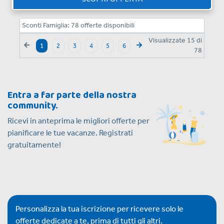
Sconti Famiglia:
78
offerte disponibili
Visualizzate
15
di
1
2
3
4
5
6
78
Entra a far parte della nostra
community.
Ricevi in anteprima le migliori offerte per
pianificare le tue vacanze. Registrati
gratuitamente!
Personalizza la tua iscrizione per ricevere solo le
offerte dedicate a te, prima di tutti gli altri.