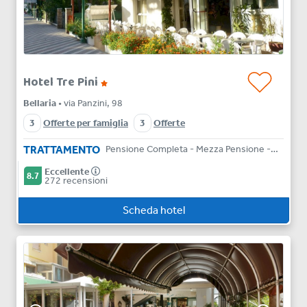
Hotel Tre Pini
Bellaria
• via Panzini, 98
3
Offerte per famiglia
3
Offerte
TRATTAMENTO
Pensione Completa - Mezza Pensione - Bed & Breakfast - Solo Pernottamento
Eccellente
8.7
272 recensioni
Scheda hotel