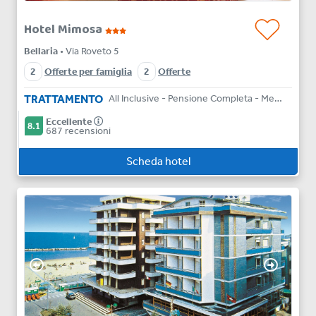
Hotel Mimosa
Bellaria
• Via Roveto 5
2
Offerte per famiglia
2
Offerte
TRATTAMENTO
All Inclusive - Pensione Completa - Mezza Pensione - Bed & Breakfast
Eccellente
8.1
687 recensioni
Scheda hotel