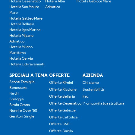
Hotel a Cesenatico
Hotel a Alba
Hotel a Gabicce Mare
Hotel a San Mauro
Adriatica
Mare
Hotel a Gatteo Mare
Hotel a Bellaria
Hotel a Igea Marina
Hotel a Misano
Adriatico
Hotel a Milano
Marittima
Hotel a Cervia
Hotel a Lidi ravennati
SPECIALI A TEMA
OFFERTE
AZIENDA
Sconti Famiglia
Offerte Rimini
Chi siamo
Benessere
Offerte Riccione
Sostenibilità
Parchi
Offerte Bellaria
Faq
Spiaggia
Offerte Cesenatico
Promuovi la tua struttura
Bimbi Gratis
Offerte Gabicce
Nonni e Over '60
Genitori Single
Offerte Cattolica
Offerte B&B
Offerte Family