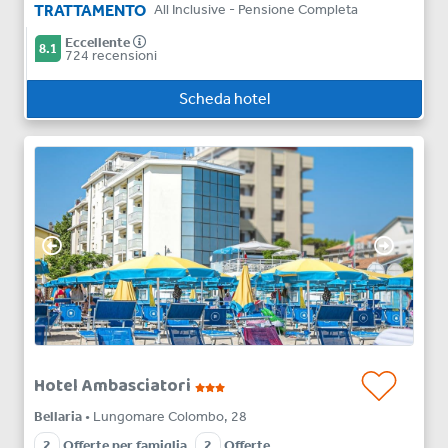
TRATTAMENTO
All Inclusive - Pensione Completa
Eccellente
8.1
724 recensioni
Scheda hotel
Hotel Ambasciatori
Bellaria
• Lungomare Colombo, 28
2
Offerte per famiglia
2
Offerte