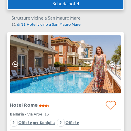
Scheda hotel
Strutture vicine a San Mauro Mare
11
di
11
Hotel vicino a
San Mauro Mare
Hotel Roma
s
Bellaria
• Via Arbe, 13
2
Offerte per famiglia
2
Offerte