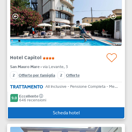
Hotel Capitol
San Mauro Mare
• via Levante, 3
2
Offerte per famiglia
2
Offerte
TRATTAMENTO
All Inclusive - Pensione Completa - Mezza Pensione - Bed & Breakfast
Eccellente
9.0
646 recensioni
Scheda hotel