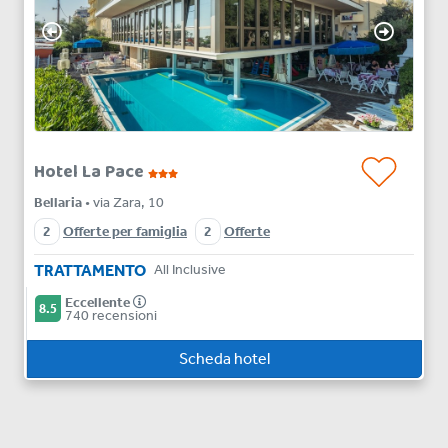
Hotel La Pace
Bellaria
• via Zara, 10
2
Offerte per famiglia
2
Offerte
TRATTAMENTO
All Inclusive
Eccellente
8.5
740 recensioni
Scheda hotel