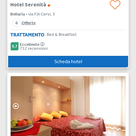
Hotel Serenità
Bellaria
• via F.lli Cervi, 3
6
Offerte
TRATTAMENTO
Bed & Breakfast
Eccellente
9.7
752 recensioni
Scheda hotel