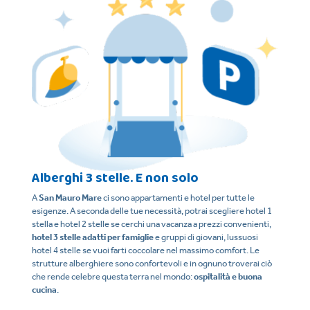
Alberghi 3 stelle. E non solo
H
A
San Mauro Mare
ci sono appartamenti e hotel per tutte le
San
e
esigenze. A seconda delle tue necessità, potrai scegliere hotel 1
Be
ne
stella e hotel 2 stelle se cerchi una vacanza a prezzi convenienti,
ser
la
hotel 3 stelle adatti per famiglie
e gruppi di giovani, lussuosi
in 
ax
.
hotel 4 stelle se vuoi farti coccolare nel massimo comfort. Le
le 
strutture alberghiere sono confortevoli e in ognuno troverai ciò
con
che rende celebre questa terra nel mondo:
ospitalità e buona
mig
cucina
.