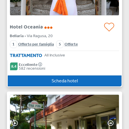
Hotel Oceania
Bellaria
• Via Ragusa, 20
1
Offerte per famiglia
5
Offerte
TRATTAMENTO
All Inclusive
Eccellente
8.4
582 recensioni
Scheda hotel