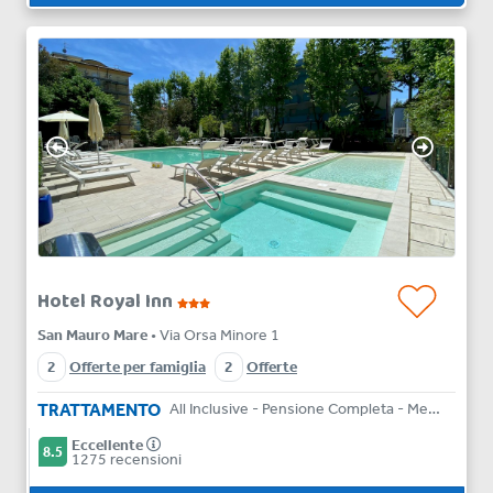
Hotel Royal Inn
San Mauro Mare
• Via Orsa Minore 1
2
Offerte per famiglia
2
Offerte
TRATTAMENTO
All Inclusive - Pensione Completa - Mezza Pensione - Bed & Breakfast
Eccellente
8.5
1275 recensioni