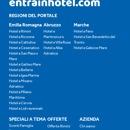
REGIONI DEL PORTALE
Emilia Romagna
Abruzzo
Marche
Hotel a Rimini
Hotel a
Hotel a Fano
Hotel a Riccione
Martinsicuro
Hotel a San Benedetto del
Hotel a Cattolica
Hotel a Villa Rosa
Tronto
Hotel a Cesenatico
Hotel a Alba
Hotel a Gabicce Mare
Hotel a San Mauro
Adriatica
Mare
Hotel a Gatteo Mare
Hotel a Bellaria
Hotel a Igea Marina
Hotel a Misano
Adriatico
Hotel a Milano
Marittima
Hotel a Cervia
Hotel a Lidi ravennati
SPECIALI A TEMA
OFFERTE
AZIENDA
Sconti Famiglia
Offerte Rimini
Chi siamo