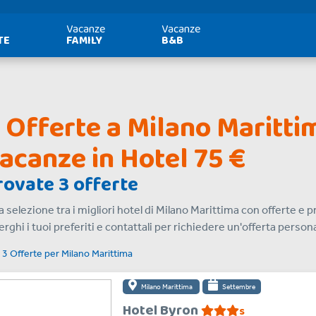
Vacanze
Vacanze
TE
FAMILY
B&B
 Offerte a Milano Maritti
acanze in Hotel 75 €
rovate 3 offerte
 selezione tra i migliori hotel di Milano Marittima con offerte e p
erghi i tuoi preferiti e contattali per richiedere un'offerta person
i
3 Offerte
per
Milano Marittima
Milano Marittima
Settembre
Hotel Byron
s