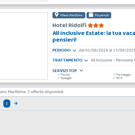
Milano Marittima
Più periodi
Hotel Ridolfi
All Inclusive Estate: la tua va
pensieri!
PERIODO
dal 01/06/2026 al 13/09/202
TRATTAMENTO
All Inclusive - Pension
SERVIZI TOP
Piscina
Parcheggio
Spiaggia
Wi-fi
lano Marittima:
3
offerte disponibili
1