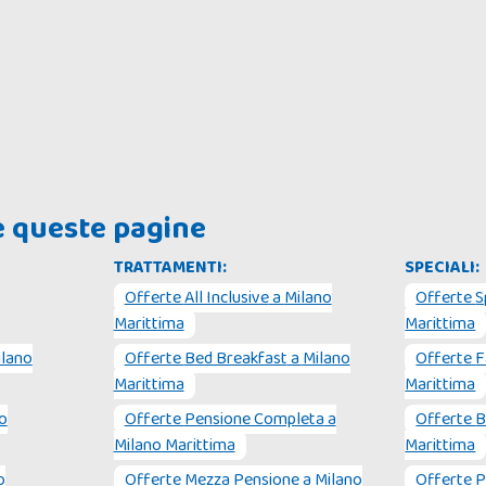
he queste pagine
TRATTAMENTI:
SPECIALI:
Offerte
All Inclusive
a
Milano
Offerte
S
Marittima
Marittima
ilano
Offerte
Bed Breakfast
a
Milano
Offerte
F
Marittima
Marittima
o
Offerte
Pensione Completa
a
Offerte
B
Milano Marittima
Marittima
o
Offerte
Mezza Pensione
a
Milano
Offerte
P