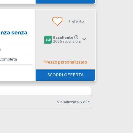
Preferito
canza senza
Eccellente
8.5
2026 recensioni
6
e Completa
Prezzo personalizzato
SCOPRI OFFERTA
Visualizzate
3
di
3