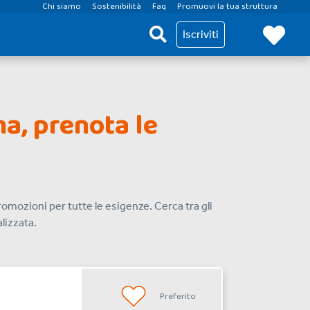
Chi siamo
Sostenibilità
Faq
Promuovi la tua struttura
Iscriviti
ma, prenota le
romozioni per tutte le esigenze. Cerca tra gli
alizzata.
Preferito