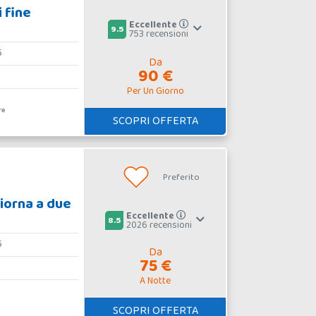
 fine
Eccellente
9.5
753 recensioni
6
Da
90 €
Per Un Giorno
re
SCOPRI OFFERTA
Preferito
iorna a due
Eccellente
8.5
2026 recensioni
6
Da
75 €
A Notte
SCOPRI OFFERTA