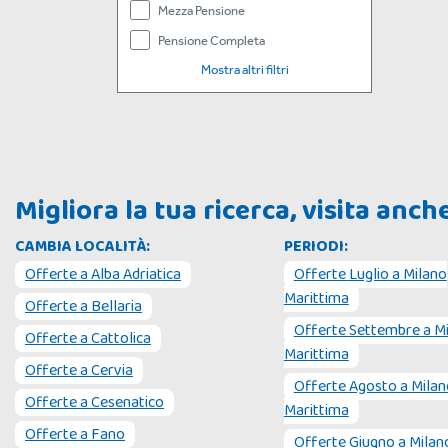
Mezza Pensione
Pensione Completa
Mostra altri filtri
Migliora la tua ricerca, visita anc
CAMBIA LOCALITÀ:
PERIODI:
Offerte a
Alba Adriatica
Offerte
Luglio
a
Milano
Marittima
Offerte a
Bellaria
Offerte
Settembre
a
M
Offerte a
Cattolica
Marittima
Offerte a
Cervia
Offerte
Agosto
a
Milan
Offerte a
Cesenatico
Marittima
Offerte a
Fano
Offerte
Giugno
a
Milan