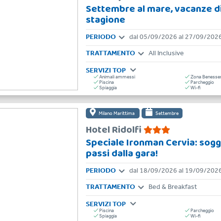
Settembre al mare, vacanze di
stagione
PERIODO
dal 05/09/2026 al 27/09/202
TRATTAMENTO
All Inclusive
SERVIZI TOP
Animali ammessi
Zona Benesse
Piscina
Parcheggio
Spiaggia
Wi-fi
Milano Marittima
Settembre
Hotel Ridolfi
Speciale Ironman Cervia: sogg
passi dalla gara!
PERIODO
dal 18/09/2026 al 19/09/202
TRATTAMENTO
Bed & Breakfast
SERVIZI TOP
Piscina
Parcheggio
Spiaggia
Wi-fi