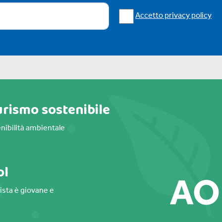
Accetto privacy policy
urismo sostenibile
nibilità ambientale
ol
gista è giovane e