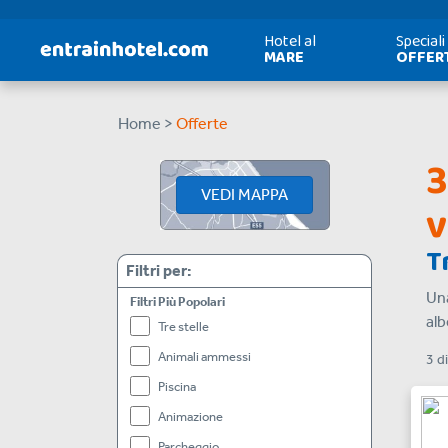
Hotel al
Speciali
MARE
OFFER
Home >
Offerte
3
VEDI MAPPA
v
T
Filtri per:
Una
Filtri Più Popolari
alb
Tre stelle
Animali ammessi
3
d
Piscina
Animazione
Parcheggio