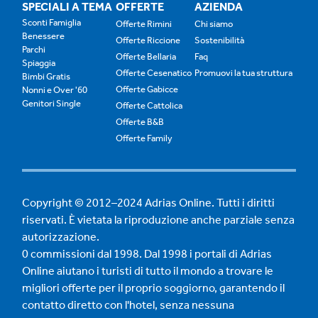
SPECIALI A TEMA
OFFERTE
AZIENDA
Sconti Famiglia
Offerte Rimini
Chi siamo
Benessere
Offerte Riccione
Sostenibilità
Parchi
Offerte Bellaria
Faq
Spiaggia
Offerte Cesenatico
Promuovi la tua struttura
Bimbi Gratis
Offerte Gabicce
Nonni e Over '60
Genitori Single
Offerte Cattolica
Offerte B&B
Offerte Family
Copyright © 2012–2024 Adrias Online. Tutti i diritti
riservati. È vietata la riproduzione anche parziale senza
autorizzazione.
0 commissioni dal 1998. Dal 1998 i portali di Adrias
Online aiutano i turisti di tutto il mondo a trovare le
migliori offerte per il proprio soggiorno, garantendo il
contatto diretto con l'hotel, senza nessuna