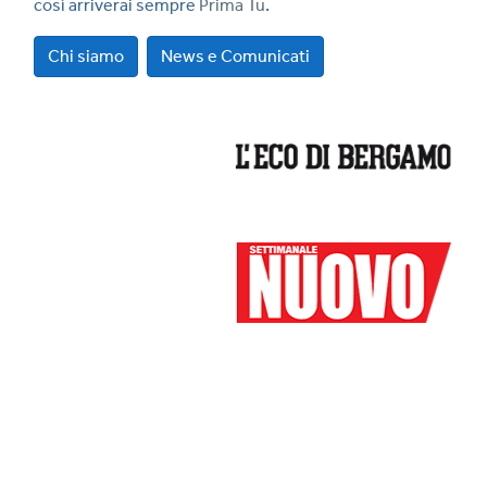
così arriverai sempre
Prima Tu
.
Chi siamo
News e Comunicati