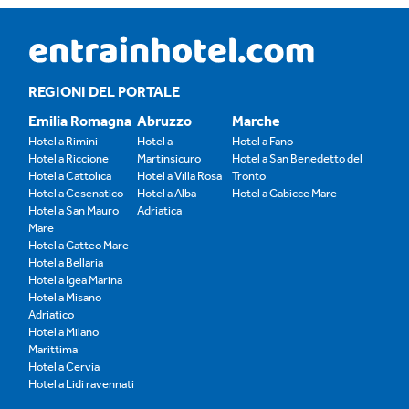
REGIONI DEL PORTALE
Emilia Romagna
Abruzzo
Marche
Hotel a Rimini
Hotel a
Hotel a Fano
Hotel a Riccione
Martinsicuro
Hotel a San Benedetto del
Hotel a Cattolica
Hotel a Villa Rosa
Tronto
Hotel a Cesenatico
Hotel a Alba
Hotel a Gabicce Mare
Hotel a San Mauro
Adriatica
Mare
Hotel a Gatteo Mare
Hotel a Bellaria
Hotel a Igea Marina
Hotel a Misano
Adriatico
Hotel a Milano
Marittima
Hotel a Cervia
Hotel a Lidi ravennati