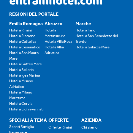
REGIONI DEL PORTALE
Emilia Romagna
Abruzzo
Marche
Hotel a Rimini
Hotel a
Hotel a Fano
Hotel a Riccione
Martinsicuro
Hotel a San Benedetto del
Hotel a Cattolica
Hotel a Villa Rosa
Tronto
Hotel a Cesenatico
Hotel a Alba
Hotel a Gabicce Mare
Hotel a San Mauro
Adriatica
Mare
Hotel a Gatteo Mare
Hotel a Bellaria
Hotel a Igea Marina
Hotel a Misano
Adriatico
Hotel a Milano
Marittima
Hotel a Cervia
Hotel a Lidi ravennati
SPECIALI A TEMA
OFFERTE
AZIENDA
Sconti Famiglia
Offerte Rimini
Chi siamo
Benessere