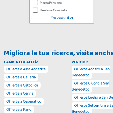
Mezza Pensione
Pensione Completa
Mostra altri filtri
Migliora la tua ricerca, visita anc
CAMBIA LOCALITÀ:
PERIODI:
Offerte a
Alba Adriatica
Offerte
Agosto
a
San
Benedetto
Offerte a
Bellaria
Offerte
Giugno
a
San
Offerte a
Cattolica
Benedetto
Offerte a
Cervia
Offerte
Luglio
a
San B
Offerte a
Cesenatico
Offerte
Settembre
a
S
Offerte a
Fano
Benedetto