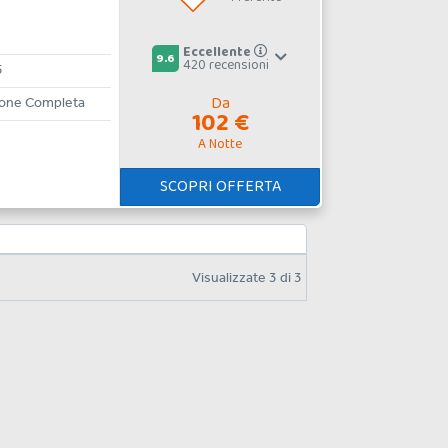
Eccellente
9.6
420 recensioni
5
Da
ione Completa
102 €
A Notte
SCOPRI OFFERTA
Visualizzate
3
di
3