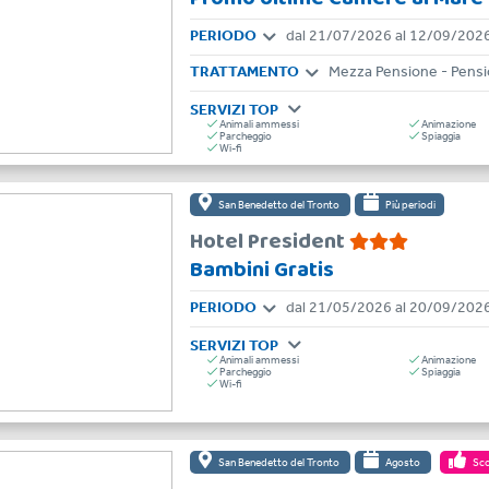
PERIODO
dal 21/07/2026 al 12/09/202
TRATTAMENTO
Mezza Pensione - Pens
SERVIZI TOP
Animali ammessi
Animazione
Parcheggio
Spiaggia
Wi-fi
San Benedetto del Tronto
Più periodi
Hotel President
Bambini Gratis
PERIODO
dal 21/05/2026 al 20/09/202
SERVIZI TOP
Animali ammessi
Animazione
Parcheggio
Spiaggia
Wi-fi
San Benedetto del Tronto
Agosto
Sco