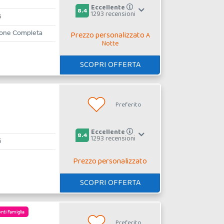
Eccellente
8.4
1293 recensioni
6
ione Completa
Prezzo personalizzato
A
Notte
SCOPRI OFFERTA
Preferito
Eccellente
8.4
1293 recensioni
6
Prezzo personalizzato
SCOPRI OFFERTA
nti Famiglia
Preferito