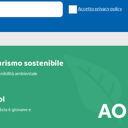
Accetto privacy policy
urismo sostenibile
nibilità ambientale
ol
gista è giovane e