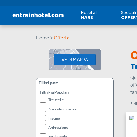
Hotel al
Speciali
MARE
OFFER
Home >
Offerte
O
VEDI MAPPA
T
Qui
Filtri per:
off
tan
Filtri Più Popolari
Tre stelle
3
d
Animali ammessi
Piscina
Animazione
Parcheggio