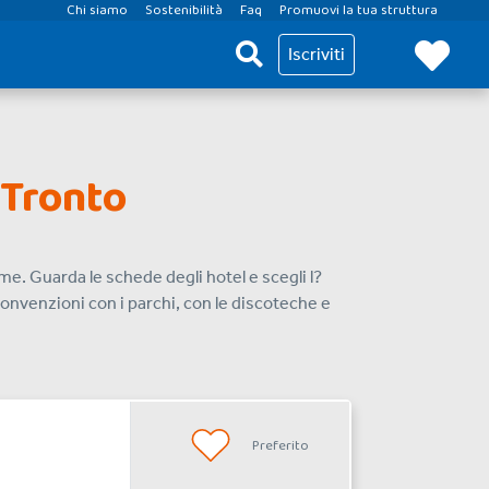
Chi siamo
Sostenibilità
Faq
Promuovi la tua struttura
Iscriviti
 Tronto
alme. Guarda le schede degli hotel e scegli l?
 convenzioni con i parchi, con le discoteche e
Preferito