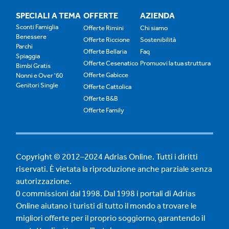
SPECIALI A TEMA
OFFERTE
AZIENDA
Sconti Famiglia
Offerte Rimini
Chi siamo
Benessere
Offerte Riccione
Sostenibilità
Parchi
Offerte Bellaria
Faq
Spiaggia
Offerte Cesenatico
Promuovi la tua struttura
Bimbi Gratis
Offerte Gabicce
Nonni e Over '60
Genitori Single
Offerte Cattolica
Offerte B&B
Offerte Family
Copyright © 2012–2024 Adrias Online. Tutti i diritti
riservati. È vietata la riproduzione anche parziale senza
autorizzazione.
0 commissioni dal 1998. Dal 1998 i portali di Adrias
Online aiutano i turisti di tutto il mondo a trovare le
migliori offerte per il proprio soggiorno, garantendo il