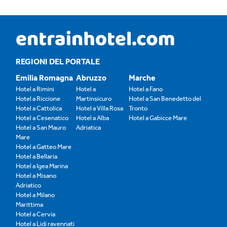
REGIONI DEL PORTALE
Emilia Romagna
Abruzzo
Marche
Hotel a Rimini
Hotel a
Hotel a Fano
Hotel a Riccione
Martinsicuro
Hotel a San Benedetto del
Hotel a Cattolica
Hotel a Villa Rosa
Tronto
Hotel a Cesenatico
Hotel a Alba
Hotel a Gabicce Mare
Hotel a San Mauro
Adriatica
Mare
Hotel a Gatteo Mare
Hotel a Bellaria
Hotel a Igea Marina
Hotel a Misano
Adriatico
Hotel a Milano
Marittima
Hotel a Cervia
Hotel a Lidi ravennati