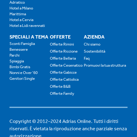
Adriatico
Hotel a Milano
Marittima
Hotel a Cervia
Hotel a Lidi ravennati
SPECIALI A TEMA
OFFERTE
AZIENDA
Sconti Famiglia
Offerte Rimini
Chi siamo
Benessere
Offerte Riccione
Sostenibilità
Parchi
Offerte Bellaria
Faq
Spiaggia
Offerte Cesenatico
Promuovi la tua struttura
Bimbi Gratis
Offerte Gabicce
Nonni e Over '60
Genitori Single
Offerte Cattolica
Offerte B&B
Offerte Family
Copyright © 2012–2024 Adrias Online. Tutti i diritti
riservati. È vietata la riproduzione anche parziale senza
autorizzazione.