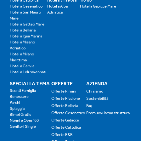
Hotel a Cattolica
Hotel a Villa Rosa
Tronto
Hotel a Cesenatico
Hotel a Alba
Hotel a Gabicce Mare
Hotel a San Mauro
Adriatica
Mare
Hotel a Gatteo Mare
Hotel a Bellaria
Hotel a Igea Marina
Hotel a Misano
Adriatico
Hotel a Milano
Marittima
Hotel a Cervia
Hotel a Lidi ravennati
SPECIALI A TEMA
OFFERTE
AZIENDA
Sconti Famiglia
Offerte Rimini
Chi siamo
Benessere
Offerte Riccione
Sostenibilità
Parchi
Offerte Bellaria
Faq
Spiaggia
Offerte Cesenatico
Promuovi la tua struttura
Bimbi Gratis
Offerte Gabicce
Nonni e Over '60
Genitori Single
Offerte Cattolica
Offerte B&B