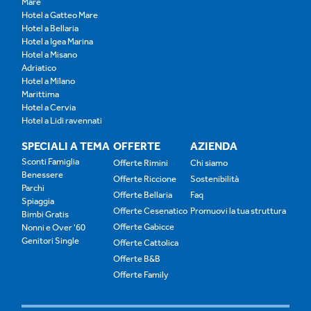
Mare
Hotel a Gatteo Mare
Hotel a Bellaria
Hotel a Igea Marina
Hotel a Misano
Adriatico
Hotel a Milano
Marittima
Hotel a Cervia
Hotel a Lidi ravennati
SPECIALI A TEMA
OFFERTE
AZIENDA
Sconti Famiglia
Offerte Rimini
Chi siamo
Benessere
Offerte Riccione
Sostenibilità
Parchi
Offerte Bellaria
Faq
Spiaggia
Offerte Cesenatico
Promuovi la tua struttura
Bimbi Gratis
Offerte Gabicce
Nonni e Over '60
Genitori Single
Offerte Cattolica
Offerte B&B
Offerte Family