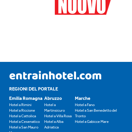
REGIONI DEL PORTALE
Emilia Romagna
Abruzzo
Marche
Hotel a Rimini
Hotel a
Hotel a Fano
Hotel a Riccione
Martinsicuro
Hotel a San Benedetto del
Hotel a Cattolica
Hotel a Villa Rosa
Tronto
Hotel a Cesenatico
Hotel a Alba
Hotel a Gabicce Mare
Hotel a San Mauro
Adriatica