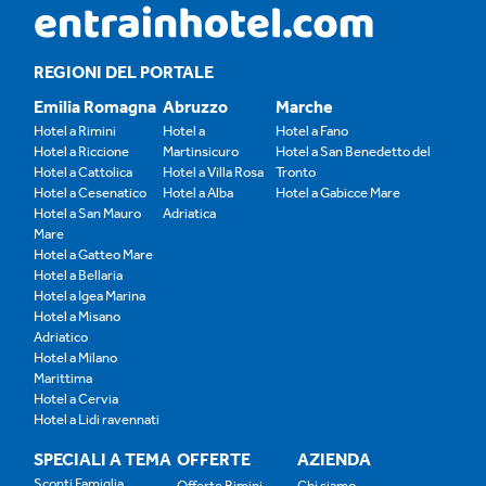
REGIONI DEL PORTALE
Emilia Romagna
Abruzzo
Marche
Hotel a Rimini
Hotel a
Hotel a Fano
Hotel a Riccione
Martinsicuro
Hotel a San Benedetto del
Hotel a Cattolica
Hotel a Villa Rosa
Tronto
Hotel a Cesenatico
Hotel a Alba
Hotel a Gabicce Mare
Hotel a San Mauro
Adriatica
Mare
Hotel a Gatteo Mare
Hotel a Bellaria
Hotel a Igea Marina
Hotel a Misano
Adriatico
Hotel a Milano
Marittima
Hotel a Cervia
Hotel a Lidi ravennati
SPECIALI A TEMA
OFFERTE
AZIENDA
Sconti Famiglia
Offerte Rimini
Chi siamo