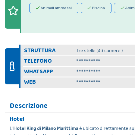
Animali ammessi
Piscina
Anim
STRUTTURA
Tre stelle (43 camere )
TELEFONO
**********
WHATSAPP
**********
WEB
**********
Descrizione
Hotel
L'
Hotel King di Milano Marittima
è ubicato direttamente su