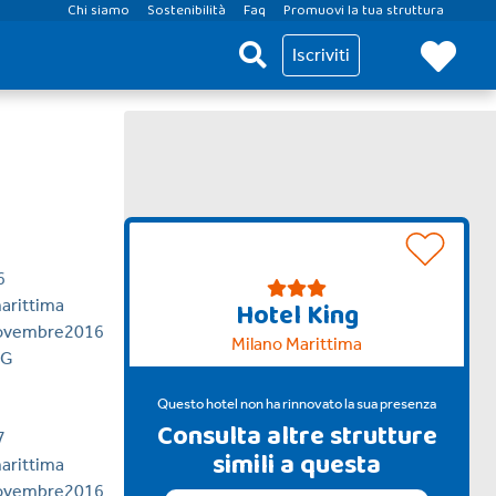
Chi siamo
Sostenibilità
Faq
Promuovi la tua struttura
Iscriviti
Hotel King
Milano Marittima
Questo hotel non ha rinnovato la sua presenza
Consulta altre strutture
simili a questa