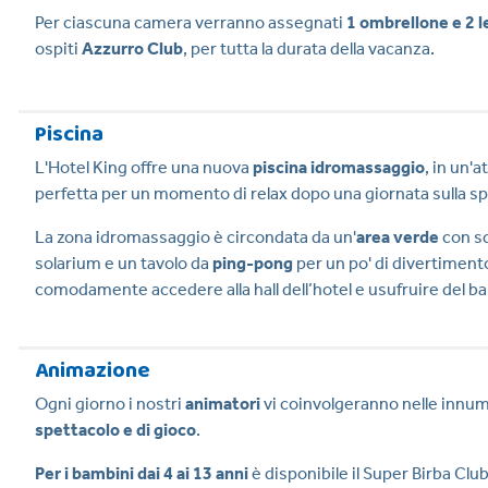
Per ciascuna camera verranno assegnati
1 ombrellone e 2 l
ospiti
Azzurro Club
,
per tutta la durata della vacanza.
Piscina
L'Hotel King offre una nuova
piscina idromassaggio
, in
un'a
perfetta per un momento di relax dopo una giornata sulla sp
La zona idromassaggio è circondata da un'
area verde
con sd
solarium e un tavolo da
ping-pong
per un po' di divertimento
comodamente accedere alla hall dell’hotel e usufruire del ba
Animazione
Ogni giorno i nostri
animatori
vi coinvolgeranno nelle innu
spettacolo e di gioco
.
Per i bambini dai 4 ai 13 anni
è disponibile il Super Birba Club