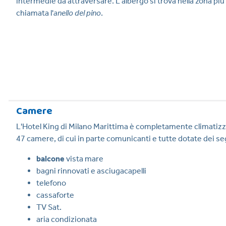
intermedie da attraversare. L'albergo si trova nella zona più
chiamata l'
anello del pino
.
Camere
L'Hotel King di Milano Marittima è completamente climatizz
47 camere, di cui in parte comunicanti e tutte dotate dei s
balcone
vista mare
bagni rinnovati e asciugacapelli
telefono
cassaforte
TV Sat.
aria condizionata