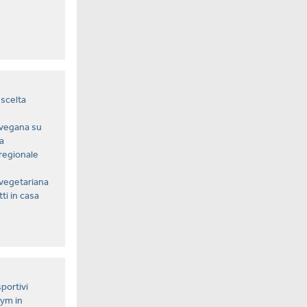
scelta
vegana su
a
regionale
vegetariana
tti in casa
portivi
ym in