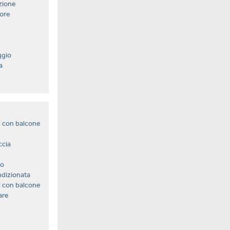
zione
ore
ggio
a
 con balcone
ccia
no
ndizionata
 con balcone
are