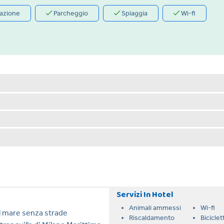
azione
Parcheggio
Spiaggia
Wi-fi
Servizi In Hotel
Animali ammessi
Wi-fi
l mare senza strade
Riscaldamento
Biciclet