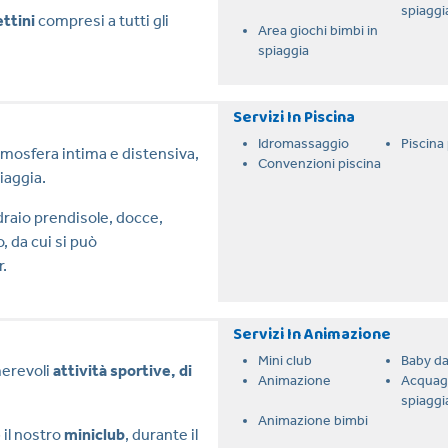
spiaggi
ettini
compresi a tutti gli
Area giochi bimbi in
spiaggia
Servizi In Piscina
Idromassaggio
Piscina
tmosfera intima e distensiva,
Convenzioni piscina
iaggia.
raio prendisole, docce,
, da cui si può
r.
Servizi In Animazione
Mini club
Baby d
merevoli
attività sportive, di
Animazione
Acquag
spiaggi
Animazione bimbi
 il nostro
miniclub
, durante il