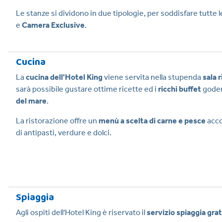
Le stanze si dividono in due tipologie, per soddisfare tutte 
e
Camera Exclusive
.
Cucina
La
cucina dell'Hotel King
viene servita nella stupenda
sala 
sarà possibile gustare ottime ricette ed i
ricchi buffet
goden
del mare
.
La ristorazione offre un
menù a scelta di carne e pesce
acco
di antipasti, verdure e dolci.
Spiaggia
Agli ospiti dell'Hotel King è riservato il
servizio spiaggia gra