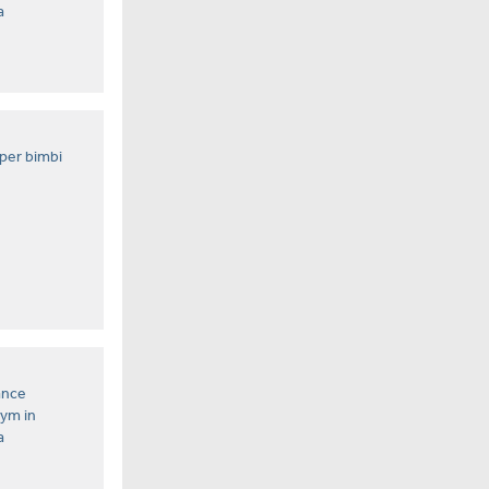
a
 per bimbi
ance
ym in
a