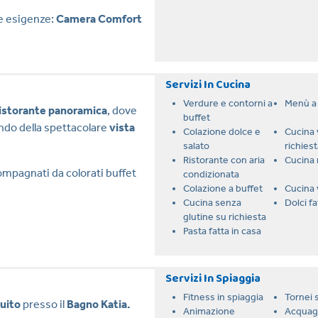
le esigenze:
Camera Comfort
Servizi In Cucina
Verdure e contorni a
Menù a 
ristorante panoramica
, dove
buffet
do della spettacolare
vista
Colazione dolce e
Cucina 
salato
richiest
Ristorante con aria
Cucina 
mpagnati da colorati buffet
condizionata
Colazione a buffet
Cucina 
Cucina senza
Dolci fa
glutine su richiesta
Pasta fatta in casa
Servizi In Spiaggia
Fitness in spiaggia
Tornei s
tuito
presso il
Bagno Katia.
Animazione
Acquag