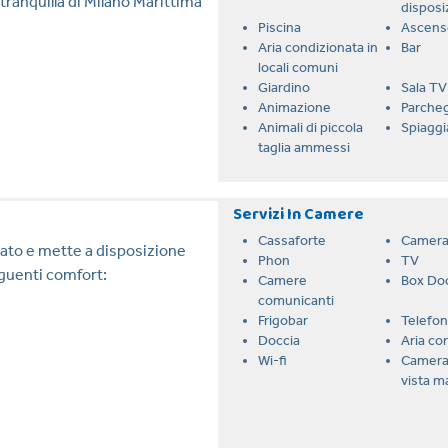
 tranquilla di Milano Marittima
disposi
Piscina
Ascens
Aria condizionata in
Bar
locali comuni
Giardino
Sala TV
Animazione
Parche
Animali di piccola
Spiaggi
taglia ammessi
Servizi In Camere
Cassaforte
Camera
ato e mette a disposizione
Phon
TV
eguenti comfort:
Camere
Box Do
comunicanti
Frigobar
Telefo
Doccia
Aria co
Wi-fi
Camera
vista m