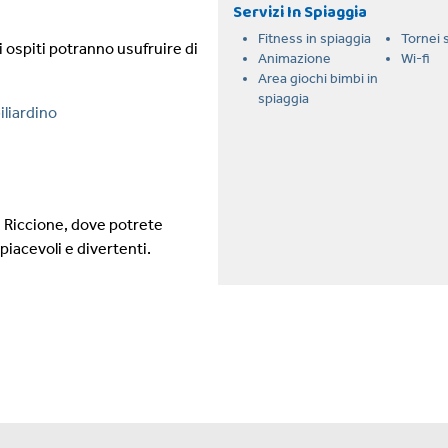
Servizi In Spiaggia
Fitness in spiaggia
Tornei s
i ospiti potranno usufruire di
Animazione
Wi-fi
Area giochi bimbi in
spiaggia
biliardino
i Riccione, dove potrete
piacevoli e divertenti.