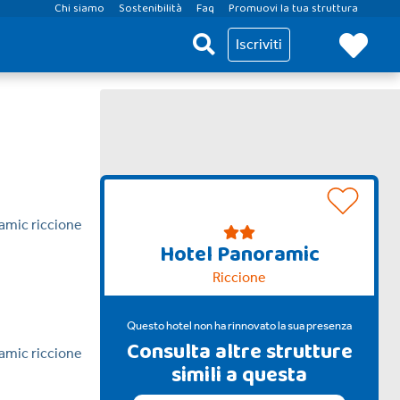
Chi siamo
Sostenibilità
Faq
Promuovi la tua struttura
Iscriviti
Hotel Panoramic
Riccione
Questo hotel non ha rinnovato la sua presenza
Consulta altre strutture
simili a questa