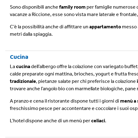
Sono disponibili anche
family room
per famiglie numerose c
vacanze a Riccione, esse sono vista mare laterale e frontale,
C’è la possibilità anche di affittare un
appartamento
messo a
metri dalla spiaggia.
Cucina
La
cucina
dell’albergo offre la colazione con variegato buff
calde preparate ogni mattina, brioches, yogurt e frutta fres
tradizionale
, pietanze salate per chi preferisce la colazione
trovare anche l’angolo bio con marmellate biologiche, pane 
A pranzo e cena il ristorante dispone tutti i giorni di
menù a 
freschissimo pesce per accontentare e coccolare i suoi ospi
L’hotel dispone anche di un menù per
celiaci
.