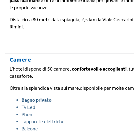
passi dal mare
e offre un ambiente ideale per giovani e fami
le proprie vacanze.
Dista circa 80 metri dalla spiaggia, 2,5 km da Viale Ceccarini
Rimini.
Camere
L’hotel dispone di 50 camere,
confortevoli e accoglienti
, t
cassaforte.
Oltre alla splendida vista sul mare,disponibile per molte came
Bagno privato
Tv Led
Phon
Tapparelle elettriche
Balcone