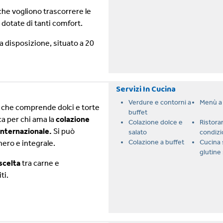
he vogliono trascorrere le
 dotate di tanti comfort.
 disposizione, situato a 20
Servizi In Cucina
Verdure e contorni a
Menù a 
et che comprende dolci e torte
buffet
ca per chi ama la
colazione
Colazione dolce e
Ristora
internazionale.
Si può
salato
condizi
Colazione a buffet
Cucina
nero e integrale.
glutine 
scelta
tra carne e
ti.