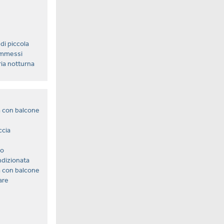
di piccola
ammessi
ria notturna
 con balcone
ccia
no
ndizionata
 con balcone
are