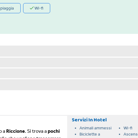
piaggia
Wi-fi
Servizi In Hotel
Animali ammessi
Wi-fi
o a
Riccione
. Si trova a
pochi
Biciclette a
Ascens