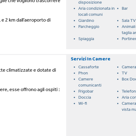
glie che vogliono trascorrere
disposizione
Aria condizionata in
Bar
locali comuni
, e 2 km dall’aeroporto di
Giardino
Sala TV
Parcheggio
Animali 
taglia 
Spiaggia
Portine
Servizi In Camere
Cassaforte
Camera
utte climatizzate e dotate di
Phon
TV
Camere
Box Do
comunicanti
re, esse offrono agli ospiti :
Frigobar
Telefo
Doccia
Aria co
Wi-fi
Camera
vista m