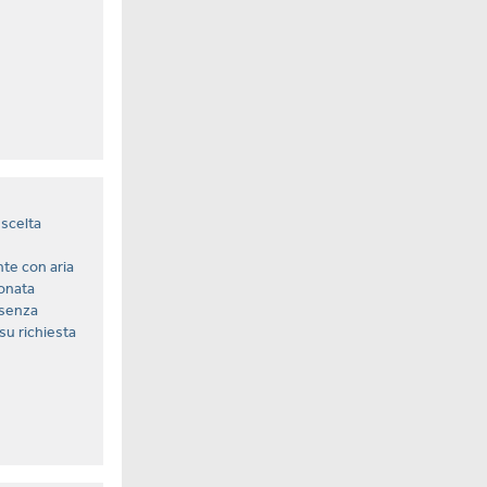
scelta
nte con aria
onata
 senza
su richiesta