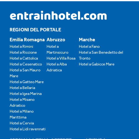
REGIONI DEL PORTALE
Emilia Romagna
Abruzzo
Marche
Hotel a Rimini
Hotel a
Hotel a Fano
Hotel a Riccione
Martinsicuro
Hotel a San Benedetto del
Hotel a Cattolica
Hotel a Villa Rosa
Tronto
Hotel a Cesenatico
Hotel a Alba
Hotel a Gabicce Mare
Hotel a San Mauro
Adriatica
Mare
Hotel a Gatteo Mare
Hotel a Bellaria
Hotel a Igea Marina
Hotel a Misano
Adriatico
Hotel a Milano
Marittima
Hotel a Cervia
Hotel a Lidi ravennati