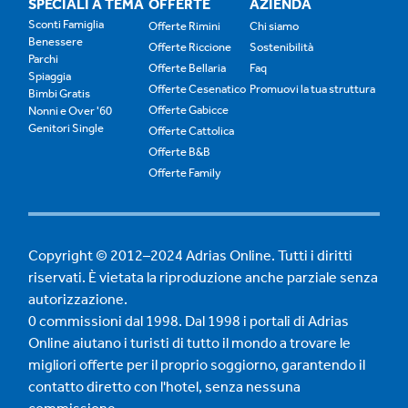
SPECIALI A TEMA
OFFERTE
AZIENDA
Sconti Famiglia
Offerte Rimini
Chi siamo
Benessere
Offerte Riccione
Sostenibilità
Parchi
Offerte Bellaria
Faq
Spiaggia
Offerte Cesenatico
Promuovi la tua struttura
Bimbi Gratis
Offerte Gabicce
Nonni e Over '60
Genitori Single
Offerte Cattolica
Offerte B&B
Offerte Family
Copyright © 2012–2024 Adrias Online. Tutti i diritti
riservati. È vietata la riproduzione anche parziale senza
autorizzazione.
0 commissioni dal 1998. Dal 1998 i portali di Adrias
Online aiutano i turisti di tutto il mondo a trovare le
migliori offerte per il proprio soggiorno, garantendo il
contatto diretto con l'hotel, senza nessuna