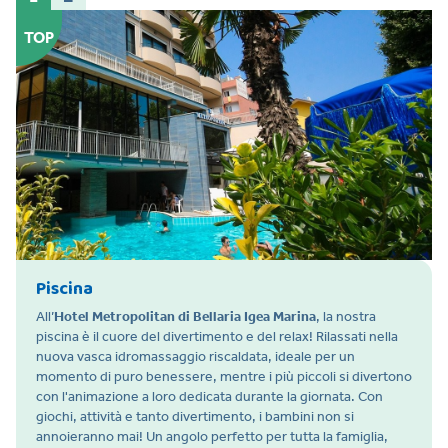
TOP
Piscina
All’
Hotel Metropolitan di Bellaria Igea Marina
, la nostra
piscina è il cuore del divertimento e del relax! Rilassati nella
nuova vasca idromassaggio riscaldata, ideale per un
momento di puro benessere, mentre i più piccoli si divertono
con l'animazione a loro dedicata durante la giornata. Con
giochi, attività e tanto divertimento, i bambini non si
annoieranno mai! Un angolo perfetto per tutta la famiglia,