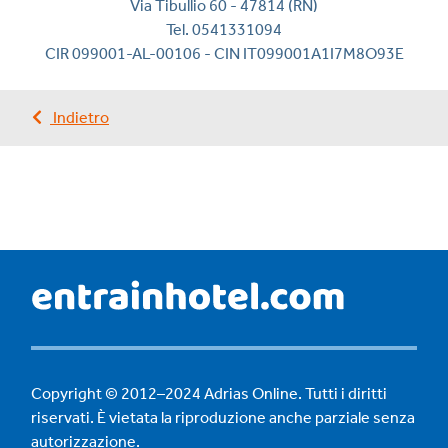
Via Tibullio 60 - 47814 (RN)
Tel. 0541331094
CIR 099001-AL-00106 - CIN IT099001A1I7M8O93E
Indietro
Copyright © 2012–2024 Adrias Online. Tutti i diritti
riservati. È vietata la riproduzione anche parziale senza
autorizzazione.