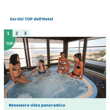
Servizi TOP dell'Hotel
1
2
3
TOP
Benessere vista panoramica