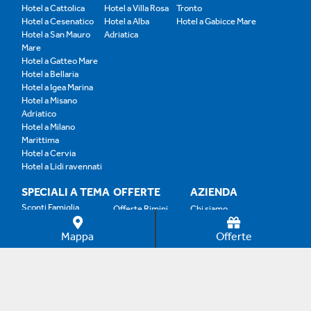
Hotel a Cattolica
Hotel a Villa Rosa
Tronto
Hotel a Cesenatico
Hotel a Alba
Hotel a Gabicce Mare
Hotel a San Mauro
Adriatica
Mare
Hotel a Gatteo Mare
Hotel a Bellaria
Hotel a Igea Marina
Hotel a Misano
Adriatico
Hotel a Milano
Marittima
Hotel a Cervia
Hotel a Lidi ravennati
SPECIALI A TEMA
OFFERTE
AZIENDA
Sconti Famiglia
Offerte Rimini
Chi siamo
Benessere
Offerte Riccione
Sostenibilità
Parchi
Mappa
Offerte
Offerte Bellaria
Faq
Spiaggia
Offerte Cesenatico
Promuovi la tua struttura
Bimbi Gratis
Offerte Gabicce
Nonni e Over '60
Genitori Single
Offerte Cattolica
Offerte B&B