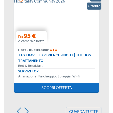
Agosto
Ottobre
95 €
Da
A camera a notte
HOTEL DUSSELDORF
SETTIMANA MASSIMO: FULL ALL INCLUSIVE DAL 16 AL 23 AGOSTO
TTG TRAVEL EXPERIENCE -INOUT | THE HOSPITALITY COMMUNITY 2026
TRATTAMENTO
Bed & Breakfast
SERVIZI TOP
Animazione, Parcheggio, Spiaggia, Wi-fi
SCOPRI OFFERTA
GUARDA TUTTE