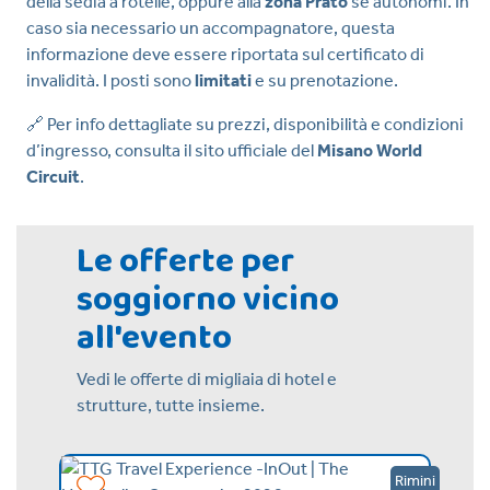
della sedia a rotelle, oppure alla
zona Prato
se autonomi. In
caso sia necessario un accompagnatore, questa
informazione deve essere riportata sul certificato di
invalidità. I posti sono
limitati
e su prenotazione.
🔗 Per info dettagliate su prezzi, disponibilità e condizioni
d’ingresso, consulta il sito ufficiale del
Misano World
Circuit
.
Le offerte per
soggiorno vicino
all'evento
Vedi le offerte di migliaia di hotel e
strutture, tutte insieme.
Bellaria
Rimini