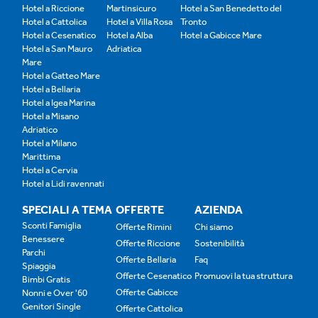
Hotel a Riccione
Martinsicuro
Hotel a San Benedetto del
Hotel a Cattolica
Hotel a Villa Rosa
Tronto
Hotel a Cesenatico
Hotel a Alba
Hotel a Gabicce Mare
Hotel a San Mauro
Adriatica
Mare
Hotel a Gatteo Mare
Hotel a Bellaria
Hotel a Igea Marina
Hotel a Misano
Adriatico
Hotel a Milano
Marittima
Hotel a Cervia
Hotel a Lidi ravennati
SPECIALI A TEMA
OFFERTE
AZIENDA
Sconti Famiglia
Offerte Rimini
Chi siamo
Benessere
Offerte Riccione
Sostenibilità
Parchi
Offerte Bellaria
Faq
Spiaggia
Offerte Cesenatico
Promuovi la tua struttura
Bimbi Gratis
Offerte Gabicce
Nonni e Over '60
Genitori Single
Offerte Cattolica