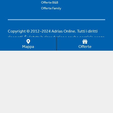
Offerte B&B
Offerte Family
Copyright © 2012–2024 Adrias Online. Tutti i diritti
riservati. È vietata la riproduzione anche parziale senza
autorizzazione.
Mappa
Offerte
0 commissioni dal 1998. Dal 1998 i portali di Adrias
Online aiutano i turisti di tutto il mondo a trovare le
migliori offerte per il proprio soggiorno, garantendo il
contatto diretto con l'hotel, senza nessuna
commissione.
Privacy policy
e
Gli altri portali turistici di Adrias Online