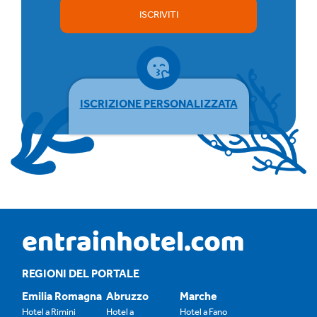
ISCRIVITI
ISCRIZIONE PERSONALIZZATA
REGIONI DEL PORTALE
Emilia Romagna
Abruzzo
Marche
Hotel a Rimini
Hotel a
Hotel a Fano