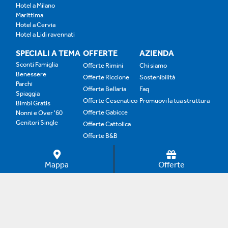
Hotel a Milano
Marittima
Hotel a Cervia
Hotel a Lidi ravennati
SPECIALI A TEMA
OFFERTE
AZIENDA
Sconti Famiglia
Offerte Rimini
Chi siamo
Benessere
Offerte Riccione
Sostenibilità
Parchi
Offerte Bellaria
Faq
Spiaggia
Offerte Cesenatico
Promuovi la tua struttura
Bimbi Gratis
Offerte Gabicce
Nonni e Over '60
Genitori Single
Offerte Cattolica
Offerte B&B
Offerte Family
Mappa
Offerte
Copyright © 2012–2024 Adrias Online. Tutti i diritti
riservati. È vietata la riproduzione anche parziale senza
autorizzazione.