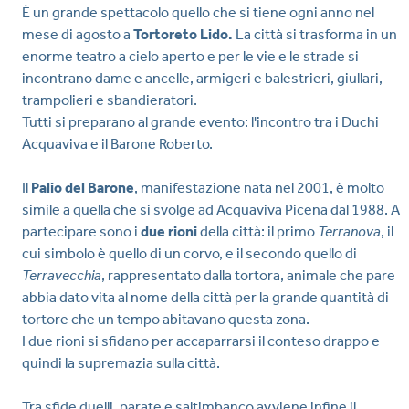
È un grande spettacolo quello che si tiene ogni anno nel
mese di agosto a
Tortoreto Lido.
La città si trasforma in un
enorme teatro a cielo aperto e per le vie e le strade si
incontrano dame e ancelle, armigeri e balestrieri, giullari,
trampolieri e sbandieratori.
Tutti si preparano al grande evento: l'incontro tra i Duchi
Acquaviva e il Barone Roberto.
Il
Palio del Barone
, manifestazione nata nel 2001, è molto
simile a quella che si svolge ad Acquaviva Picena dal 1988. A
partecipare sono i
due rioni
della città: il primo
Terranova
, il
cui simbolo è quello di un corvo, e il secondo quello di
Terravecchia
, rappresentato dalla tortora, animale che pare
abbia dato vita al nome della città per la grande quantità di
tortore che un tempo abitavano questa zona.
I due rioni si sfidano per accaparrarsi il conteso drappo e
quindi la supremazia sulla città.
Tra sfide duelli, parate e saltimbanco avviene infine il