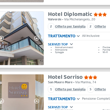
Hotel Diplomatic
Valverde
• Via Michelangelo, 20
2
Offerte per famiglia
2
Offerte
TRATTAMENTO
All Inclusive
SERVIZI TOP
Animali ammessi
Piscin
Animazione
Parche
Spiaggia
Wi-fi
Hotel Sorriso
San Mauro Mare
• Via Marina, 74
1
Offerte per famiglia
5
Offerte
TRATTAMENTO
Pensione Completa
SERVIZI TOP