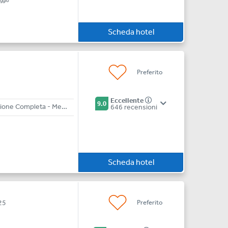
ggio
Scheda hotel
Preferito
Eccellente
9.0
All Inclusive - Pensione Completa - Mezza Pensione - Bed & Breakfast
646 recensioni
Scheda hotel
Preferito
25