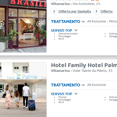
Villamarina
• Via Aristotele, 25
2
Offerte per famiglia
3
Offerte
TRATTAMENTO
SERVIZI TOP
Animali ammessi
Anima
Parcheggio
Spiagg
Wi-fi
Hotel Family Hotel Pa
Villamarina
• Viale Talete da Mileto, 35
TRATTAMENTO
All Inclusive
SERVIZI TOP
Piscina
Anima
Parcheggio
Spiagg
Wi-fi