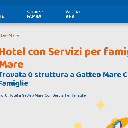
Vacanze
Vacanze
TE
FAMILY
B&B
atteo Mare
Hotel con Servizi per fami
Mare
Trovata
0
struttura a
Gatteo Mare C
Famiglie
0
di
0
Hotel a
Gatteo Mare Con Servizi Per Famiglie