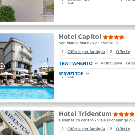
Animali ammessi
Parche
Wi-fi
Hotel Capitol
San Mauro Mare
• via Levante, 3
2
Offerte per famiglia
2
Offerte
TRATTAMENTO
SERVIZI TOP
Wi-fi
Hotel Tridentum
Cesenatico centro
• Viale Michelangelo, 
2
Offerte per famiglia
2
Offerte