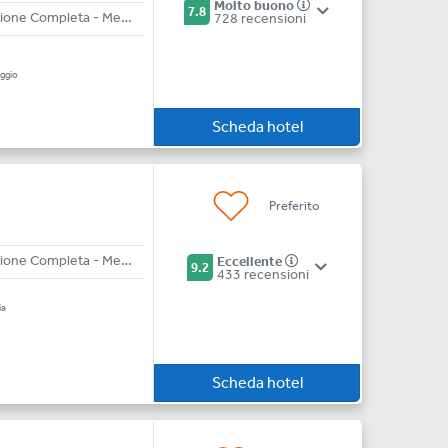
Molto buono
7.8
All Inclusive - Pensione Completa - Mezza Pensione - Bed & Breakfast
728 recensioni
a
ggio
Scheda hotel
Preferito
All Inclusive - Pensione Completa - Mezza Pensione - Bed & Breakfast
Eccellente
9.2
433 recensioni
ia
Scheda hotel