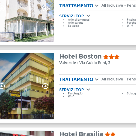
TRATTAMENTO
SERVIZI TOP
Animali ammessi
Piscin
Animazione
Parche
Spiaggia
Wi-fi
Hotel Boston
Valverde
• Via Guido Reni, 3
TRATTAMENTO
SERVIZI TOP
Parcheggio
Spiagg
Wi-fi
Hotel Brasilia