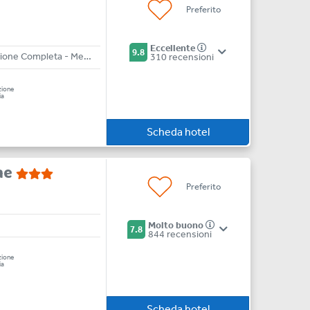
Preferito
Eccellente
9.8
All Inclusive - Pensione Completa - Mezza Pensione - Bed & Breakfast
310 recensioni
zione
ia
Scheda hotel
lme
Preferito
Molto buono
7.8
844 recensioni
zione
ia
Scheda hotel