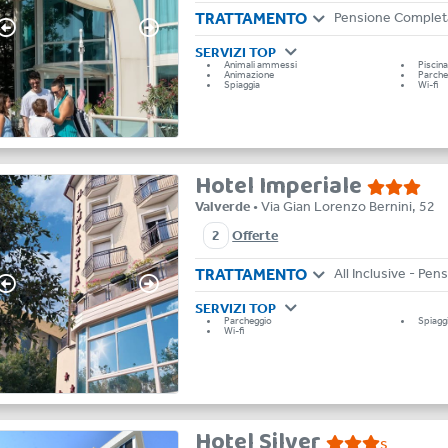
TRATTAMENTO
Pensione Complet
SERVIZI TOP
Animali ammessi
Piscin
Animazione
Parche
Spiaggia
Wi-fi
Hotel Imperiale
Valverde
• Via Gian Lorenzo Bernini, 52
2
Offerte
TRATTAMENTO
SERVIZI TOP
Parcheggio
Spiagg
Wi-fi
Hotel Silver
s