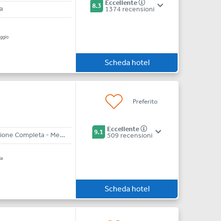
Eccellente
8.3
a
1374 recensioni
a
ggio
Scheda hotel
Preferito
Eccellente
9.1
All Inclusive - Pensione Completa - Mezza Pensione - Bed & Breakfast
509 recensioni
ia
Scheda hotel