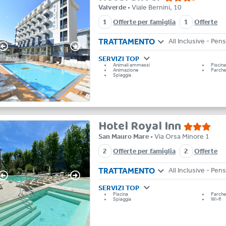
Valverde
• Viale Bernini, 10
1
Offerte per famiglia
1
Offerte
TRATTAMENTO
SERVIZI TOP
Animali ammessi
Piscin
Animazione
Parche
Spiaggia
Hotel Royal Inn
San Mauro Mare
• Via Orsa Minore 1
2
Offerte per famiglia
2
Offerte
TRATTAMENTO
SERVIZI TOP
Piscina
Parche
Spiaggia
Wi-fi