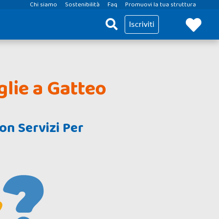
Chi siamo
Sostenibilità
Faq
Promuovi la tua struttura
Iscriviti
glie a Gatteo
on Servizi Per