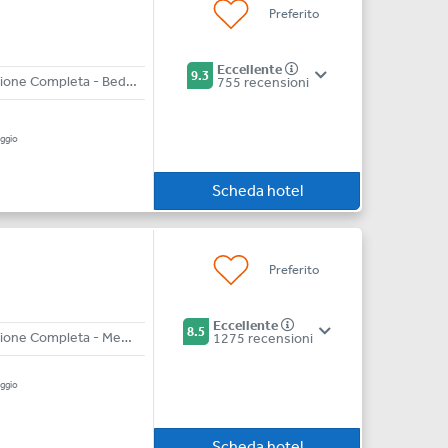
Preferito
Eccellente
9.3
All Inclusive - Pensione Completa - Bed & Breakfast
755 recensioni
a
ggio
Scheda hotel
Preferito
Eccellente
8.5
All Inclusive - Pensione Completa - Mezza Pensione - Bed & Breakfast
1275 recensioni
ggio
Scheda hotel