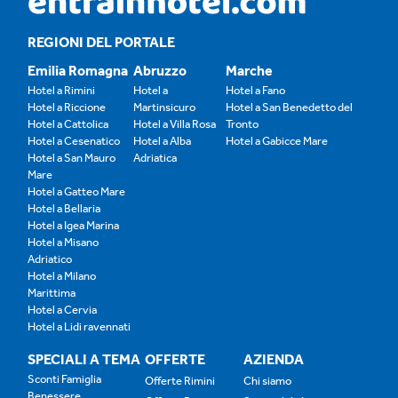
REGIONI DEL PORTALE
Emilia Romagna
Abruzzo
Marche
Hotel a Rimini
Hotel a
Hotel a Fano
Hotel a Riccione
Martinsicuro
Hotel a San Benedetto del
Hotel a Cattolica
Hotel a Villa Rosa
Tronto
Hotel a Cesenatico
Hotel a Alba
Hotel a Gabicce Mare
Hotel a San Mauro
Adriatica
Mare
Hotel a Gatteo Mare
Hotel a Bellaria
Hotel a Igea Marina
Hotel a Misano
Adriatico
Hotel a Milano
Marittima
Hotel a Cervia
Hotel a Lidi ravennati
SPECIALI A TEMA
OFFERTE
AZIENDA
Sconti Famiglia
Offerte Rimini
Chi siamo
Benessere