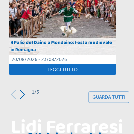
Il Palio del Daino a Mondaino: festa medievale
in Romagna
20/08/2026 - 23/08/2026
LEGGI TUTTO
1/5
GUARDA TUTTI
Lidi Ferraresi