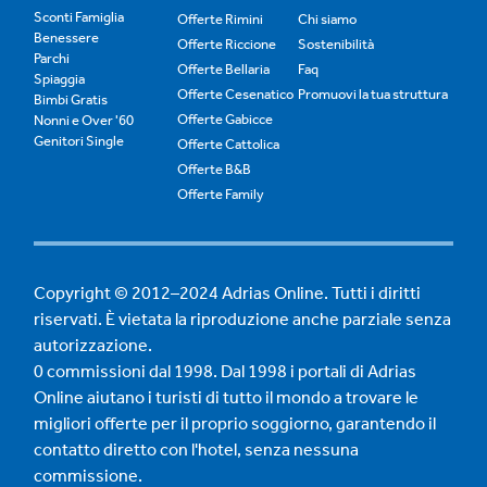
Sconti Famiglia
Offerte Rimini
Chi siamo
Benessere
Offerte Riccione
Sostenibilità
Parchi
Offerte Bellaria
Faq
Spiaggia
Offerte Cesenatico
Promuovi la tua struttura
Bimbi Gratis
Offerte Gabicce
Nonni e Over '60
Genitori Single
Offerte Cattolica
Offerte B&B
Offerte Family
Copyright © 2012–2024 Adrias Online. Tutti i diritti
riservati. È vietata la riproduzione anche parziale senza
autorizzazione.
0 commissioni dal 1998. Dal 1998 i portali di Adrias
Online aiutano i turisti di tutto il mondo a trovare le
migliori offerte per il proprio soggiorno, garantendo il
contatto diretto con l'hotel, senza nessuna
commissione.