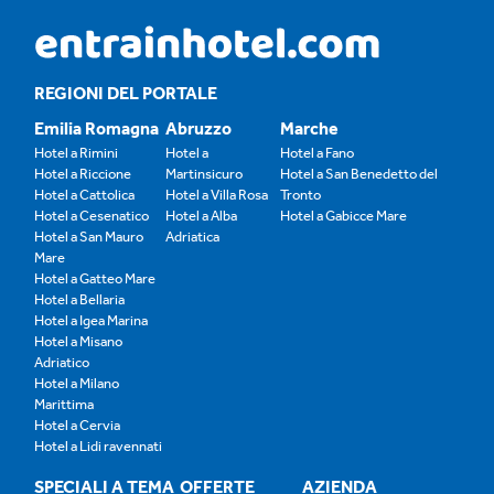
REGIONI DEL PORTALE
Emilia Romagna
Abruzzo
Marche
Hotel a Rimini
Hotel a
Hotel a Fano
Hotel a Riccione
Martinsicuro
Hotel a San Benedetto del
Hotel a Cattolica
Hotel a Villa Rosa
Tronto
Hotel a Cesenatico
Hotel a Alba
Hotel a Gabicce Mare
Hotel a San Mauro
Adriatica
Mare
Hotel a Gatteo Mare
Hotel a Bellaria
Hotel a Igea Marina
Hotel a Misano
Adriatico
Hotel a Milano
Marittima
Hotel a Cervia
Hotel a Lidi ravennati
SPECIALI A TEMA
OFFERTE
AZIENDA