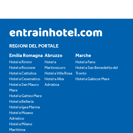
REGIONI DEL PORTALE
Emilia Romagna
Abruzzo
Marche
Hotel a Rimini
Hotel a
Hotel a Fano
Hotel a Riccione
Martinsicuro
Hotel a San Benedetto del
Hotel a Cattolica
Hotel a Villa Rosa
Tronto
Hotel a Cesenatico
Hotel a Alba
Hotel a Gabicce Mare
Hotel a San Mauro
Adriatica
Mare
Hotel a Gatteo Mare
Hotel a Bellaria
Hotel a Igea Marina
Hotel a Misano
Adriatico
Hotel a Milano
Marittima