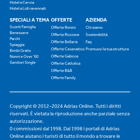
Hotel a Cervia
Hotel a Lidi ravennati
SPECIALI A TEMA
OFFERTE
AZIENDA
Sconti Famiglia
Offerte Rimini
Chi siamo
Benessere
Offerte Riccione
Sostenibilità
Parchi
Offerte Bellaria
Faq
Spiaggia
Offerte Cesenatico
Promuovi la tua struttura
Bimbi Gratis
Offerte Gabicce
Nonni e Over '60
Genitori Single
Offerte Cattolica
Offerte B&B
Offerte Family
Copyright © 2012–2024 Adrias Online. Tutti i diritti
riservati. È vietata la riproduzione anche parziale senza
autorizzazione.
0 commissioni dal 1998. Dal 1998 i portali di Adrias
Online aiutano i turisti di tutto il mondo a trovare le