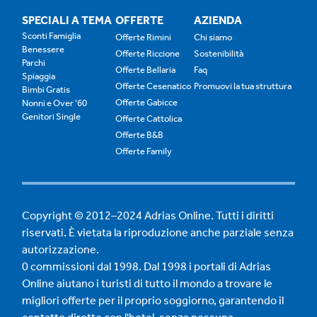
SPECIALI A TEMA
OFFERTE
AZIENDA
Sconti Famiglia
Offerte Rimini
Chi siamo
Benessere
Offerte Riccione
Sostenibilità
Parchi
Offerte Bellaria
Faq
Spiaggia
Offerte Cesenatico
Promuovi la tua struttura
Bimbi Gratis
Offerte Gabicce
Nonni e Over '60
Genitori Single
Offerte Cattolica
Offerte B&B
Offerte Family
Copyright © 2012–2024 Adrias Online. Tutti i diritti
riservati. È vietata la riproduzione anche parziale senza
autorizzazione.
0 commissioni dal 1998. Dal 1998 i portali di Adrias
Online aiutano i turisti di tutto il mondo a trovare le
migliori offerte per il proprio soggiorno, garantendo il