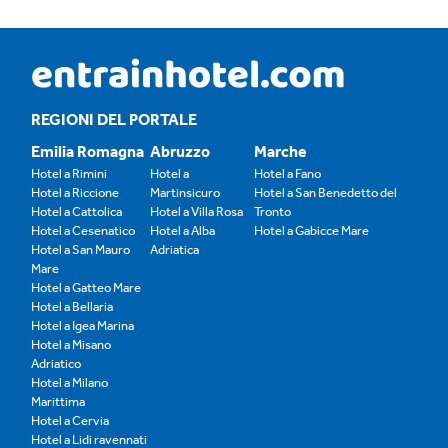
REGIONI DEL PORTALE
Emilia Romagna
Abruzzo
Marche
Hotel a Rimini
Hotel a
Hotel a Fano
Hotel a Riccione
Martinsicuro
Hotel a San Benedetto del
Hotel a Cattolica
Hotel a Villa Rosa
Tronto
Hotel a Cesenatico
Hotel a Alba
Hotel a Gabicce Mare
Hotel a San Mauro
Adriatica
Mare
Hotel a Gatteo Mare
Hotel a Bellaria
Hotel a Igea Marina
Hotel a Misano
Adriatico
Hotel a Milano
Marittima
Hotel a Cervia
Hotel a Lidi ravennati