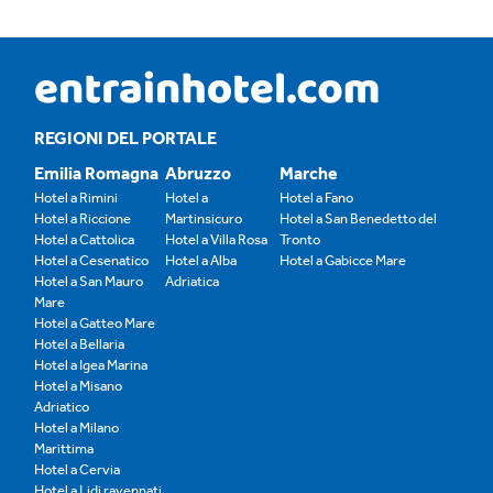
REGIONI DEL PORTALE
Emilia Romagna
Abruzzo
Marche
Hotel a Rimini
Hotel a
Hotel a Fano
Hotel a Riccione
Martinsicuro
Hotel a San Benedetto del
Hotel a Cattolica
Hotel a Villa Rosa
Tronto
Hotel a Cesenatico
Hotel a Alba
Hotel a Gabicce Mare
Hotel a San Mauro
Adriatica
Mare
Hotel a Gatteo Mare
Hotel a Bellaria
Hotel a Igea Marina
Hotel a Misano
Adriatico
Hotel a Milano
Marittima
Hotel a Cervia
Hotel a Lidi ravennati