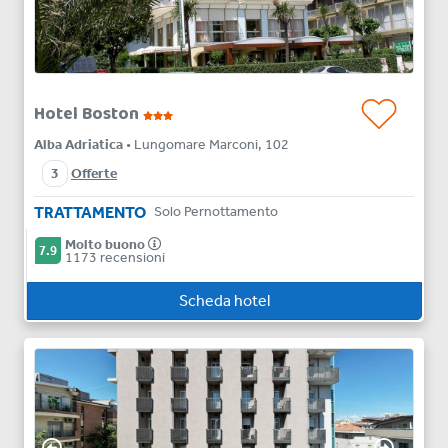
Hotel Boston
Alba Adriatica
• Lungomare Marconi, 102
3
Offerte
TRATTAMENTO
Solo Pernottamento
Molto buono
7.9
1173 recensioni
Scheda hotel