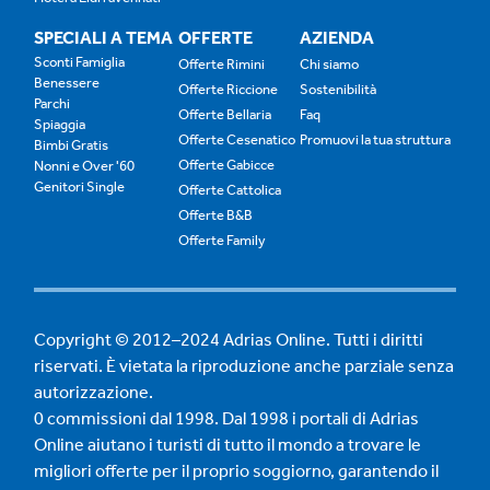
SPECIALI A TEMA
OFFERTE
AZIENDA
Sconti Famiglia
Offerte Rimini
Chi siamo
Benessere
Offerte Riccione
Sostenibilità
Parchi
Offerte Bellaria
Faq
Spiaggia
Offerte Cesenatico
Promuovi la tua struttura
Bimbi Gratis
Offerte Gabicce
Nonni e Over '60
Genitori Single
Offerte Cattolica
Offerte B&B
Offerte Family
Copyright © 2012–2024 Adrias Online. Tutti i diritti
riservati. È vietata la riproduzione anche parziale senza
autorizzazione.
0 commissioni dal 1998. Dal 1998 i portali di Adrias
Online aiutano i turisti di tutto il mondo a trovare le
migliori offerte per il proprio soggiorno, garantendo il