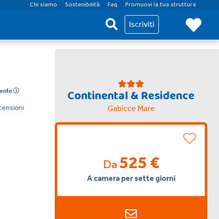
Chi siamo
Sostenibilità
Faq
Promuovi la tua struttura
Iscriviti
Continental & Residence
lente
censioni
Gabicce Mare
525 €
Da
A camera per sette giorni