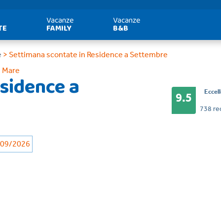
Vacanze
Vacanze
TE
FAMILY
B&B
e
> Settimana scontate in Residence a Settembre
 Mare
sidence a
Eccel
9.5
738 re
/09/2026