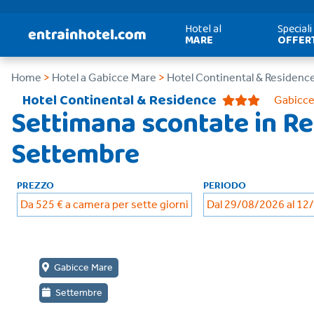
Hotel al
Speciali
MARE
OFFER
Home
>
Hotel a Gabicce Mare
>
Hotel Continental & Residenc
Hotel Continental & Residence
Gabicce
Settimana scontate in Re
Settembre
PREZZO
PERIODO
Da 525 € a camera per sette giorni
Dal 29/08/2026 al 12
Gabicce Mare
Settembre