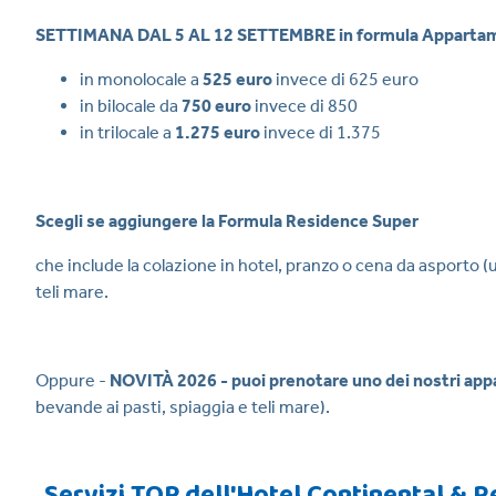
SETTIMANA DAL 5 AL 12 SETTEMBRE in formula Apparta
in monolocale a
525 euro
invece di 625 euro
in bilocale da
750
euro
invece di 850
in trilocale a
1.275
euro
invece di 1.375
Scegli se aggiungere la Formula Residence Super
che include la colazione in hotel, pranzo o cena da asporto 
teli mare.
Oppure -
NOVITÀ 2026 - puoi prenotare uno dei nostri appa
bevande ai pasti, spiaggia e teli mare).
Servizi TOP dell'Hotel Continental & 