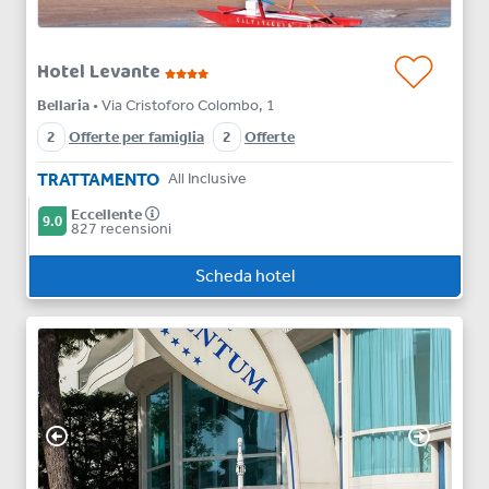
Hotel Levante
Bellaria
• Via Cristoforo Colombo, 1
2
Offerte per famiglia
2
Offerte
TRATTAMENTO
All Inclusive
Eccellente
9.0
827 recensioni
Scheda hotel