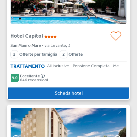
Hotel Capitol
San Mauro Mare
• via Levante, 3
2
Offerte per famiglia
2
Offerte
TRATTAMENTO
All Inclusive - Pensione Completa - Mezza Pensione - Bed & Breakfast
Eccellente
9.0
646 recensioni
Scheda hotel