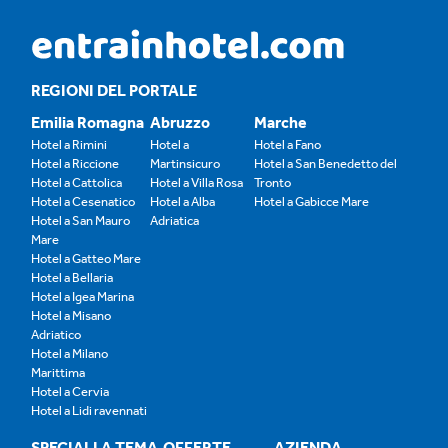
REGIONI DEL PORTALE
Emilia Romagna
Abruzzo
Marche
Hotel a Rimini
Hotel a
Hotel a Fano
Hotel a Riccione
Martinsicuro
Hotel a San Benedetto del
Hotel a Cattolica
Hotel a Villa Rosa
Tronto
Hotel a Cesenatico
Hotel a Alba
Hotel a Gabicce Mare
Hotel a San Mauro
Adriatica
Mare
Hotel a Gatteo Mare
Hotel a Bellaria
Hotel a Igea Marina
Hotel a Misano
Adriatico
Hotel a Milano
Marittima
Hotel a Cervia
Hotel a Lidi ravennati
SPECIALI A TEMA
OFFERTE
AZIENDA