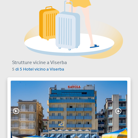
Strutture vicine a Viserba
5
di
5
Hotel vicino a
Viserba