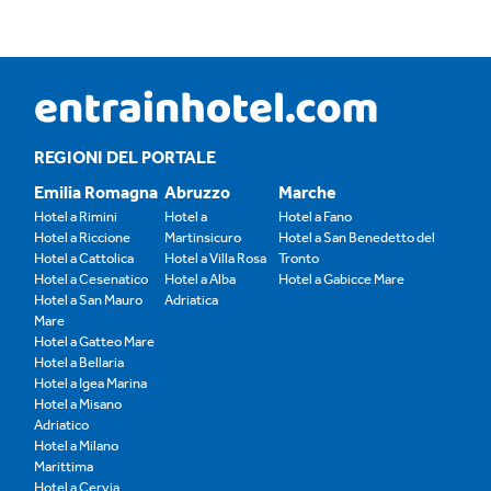
REGIONI DEL PORTALE
Emilia Romagna
Abruzzo
Marche
Hotel a Rimini
Hotel a
Hotel a Fano
Hotel a Riccione
Martinsicuro
Hotel a San Benedetto del
Hotel a Cattolica
Hotel a Villa Rosa
Tronto
Hotel a Cesenatico
Hotel a Alba
Hotel a Gabicce Mare
Hotel a San Mauro
Adriatica
Mare
Hotel a Gatteo Mare
Hotel a Bellaria
Hotel a Igea Marina
Hotel a Misano
Adriatico
Hotel a Milano
Marittima
Hotel a Cervia