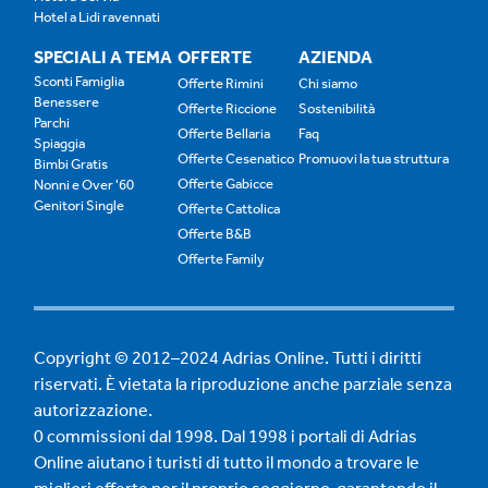
Hotel a Lidi ravennati
SPECIALI A TEMA
OFFERTE
AZIENDA
Sconti Famiglia
Offerte Rimini
Chi siamo
Benessere
Offerte Riccione
Sostenibilità
Parchi
Offerte Bellaria
Faq
Spiaggia
Offerte Cesenatico
Promuovi la tua struttura
Bimbi Gratis
Offerte Gabicce
Nonni e Over '60
Genitori Single
Offerte Cattolica
Offerte B&B
Offerte Family
Copyright © 2012–2024 Adrias Online. Tutti i diritti
riservati. È vietata la riproduzione anche parziale senza
autorizzazione.
0 commissioni dal 1998. Dal 1998 i portali di Adrias
Online aiutano i turisti di tutto il mondo a trovare le