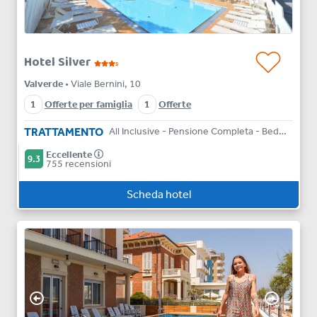
Hotel Silver
s
Valverde
• Viale Bernini, 10
1
Offerte per famiglia
1
Offerte
TRATTAMENTO
All Inclusive - Pensione Completa - Bed & Breakfast
Eccellente
9.3
755 recensioni
Scheda hotel