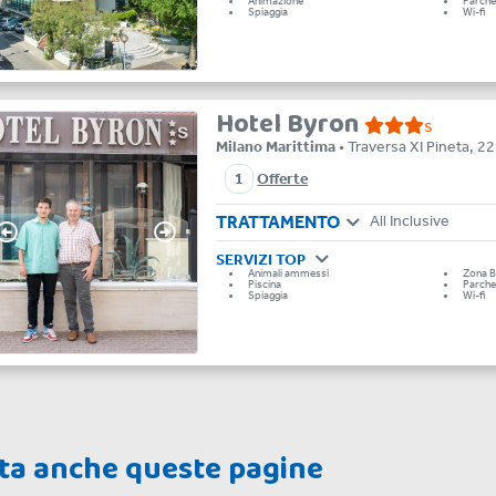
Animazione
Parche
Spiaggia
Wi-fi
Hotel Byron
s
Milano Marittima
• Traversa XI Pineta, 22
1
Offerte
TRATTAMENTO
All Inclusive
SERVIZI TOP
Animali ammessi
Zona B
Piscina
Parche
Spiaggia
Wi-fi
sita anche queste pagine