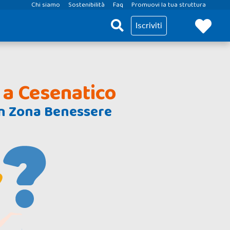
Chi siamo
Sostenibilità
Faq
Promuovi la tua struttura
Iscriviti
 a Cesenatico
n Zona Benessere