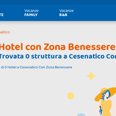
Vacanze
Vacanze
TE
FAMILY
B&B
atico
Hotel con Zona Benessere
Trovata
0
struttura a
Cesenatico Co
0
di
0
Hotel a
Cesenatico Con Zona Benessere