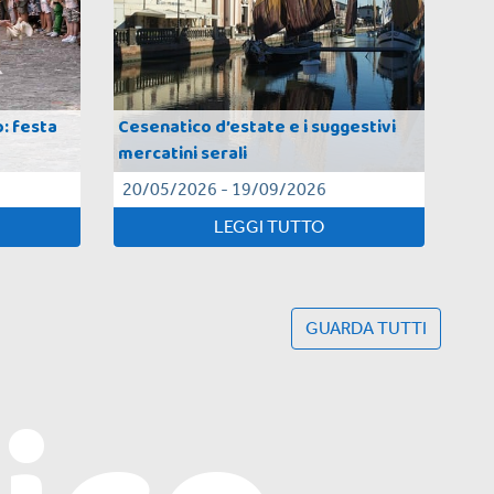
o: festa
Cesenatico d’estate e i suggestivi
Con
mercatini serali
tut
20/05/2026 - 19/09/2026
23/
LEGGI TUTTO
GUARDA TUTTI