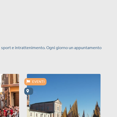
apori, sport e intrattenimento. Ogni giorno un appuntamento
EVENTI
E