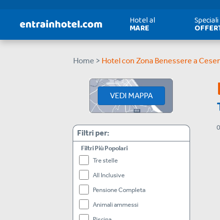
Hotel al
Speciali
MARE
OFFER
Home >
Hotel con Zona Benessere a Cesen
VEDI MAPPA
Filtri per:
Filtri Più Popolari
Tre stelle
All Inclusive
Pensione Completa
Animali ammessi
Piscina