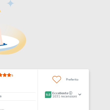
s
Preferito
Eccellente
9.0
a
1031 recensioni
a