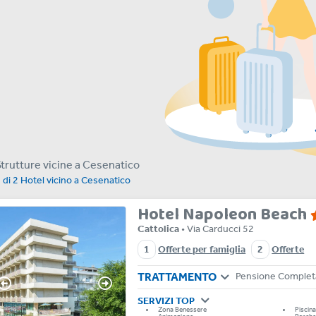
Strutture vicine a Cesenatico
2
di
2
Hotel vicino a
Cesenatico
Hotel Napoleon Beach
Cattolica
• Via Carducci 52
1
Offerte per famiglia
2
Offerte
TRATTAMENTO
Pensione Complet
SERVIZI TOP
Zona Benessere
Piscin