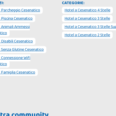
I:
CATEGORIE:
l
Parcheggio Cesenatico
Hotel
a
Cesenatico 4 Stelle
l
Piscina Cesenatico
Hotel
a
Cesenatico 3 Stelle
l
Animali Ammessi
Hotel
a
Cesenatico 3 Stelle Su
tico
Hotel
a
Cesenatico 2 Stelle
l
Disabili Cesenatico
l
Senza Glutine Cesenatico
l
Connessione Wifi
tico
l
Famiglia Cesenatico
ostra community