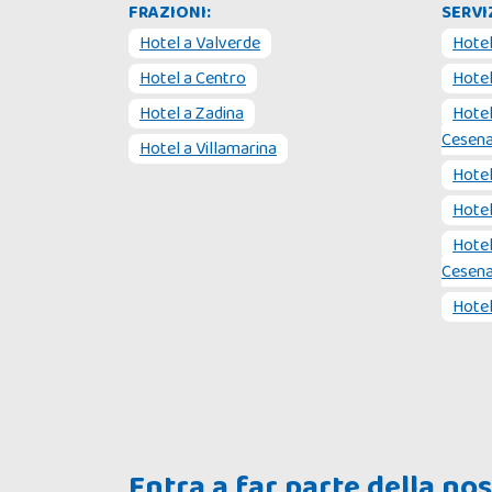
FRAZIONI:
SERVIZ
Hotel a
Valverde
Hote
Hotel a
Centro
Hote
Hotel a
Zadina
Hote
Cesena
Hotel a
Villamarina
Hote
Hote
Hote
Cesena
Hote
Entra a far parte della n