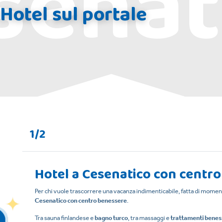
senat
 Hotel sul portale
1/2
Hotel a Cesenatico con centr
Per chi vuole trascorrere una vacanza indimenticabile, fatta di momenti
Cesenatico con centro benessere
.
Tra sauna finlandese e
bagno turco
, tra massaggi e
trattamenti benes