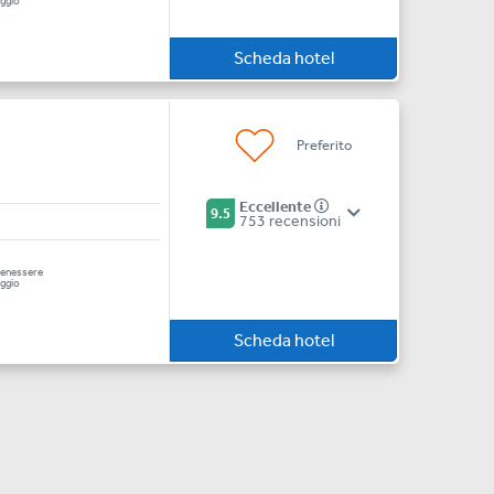
ggio
Scheda hotel
Preferito
Eccellente
9.5
753 recensioni
enessere
ggio
Scheda hotel