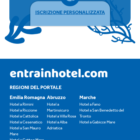
ISCRIZIONE PERSONALIZZATA
REGIONI DEL PORTALE
Emilia Romagna
Abruzzo
Marche
Hotel a Rimini
Hotel a
Hotel a Fano
Hotel a Riccione
Martinsicuro
Hotel a San Benedetto del
Hotel a Cattolica
Hotel a Villa Rosa
Tronto
Hotel a Cesenatico
Hotel a Alba
Hotel a Gabicce Mare
Hotel a San Mauro
Adriatica
Mare
Hotel a Gatteo Mare