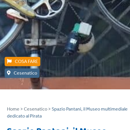
COSA FARE
Cesenatico
Home >
Cesenatico >
Spazio Pantani, il Museo multimediale
dedicato al Pirata