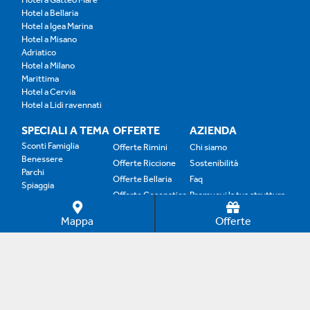
Hotel a Bellaria
Hotel a Igea Marina
Hotel a Misano
Adriatico
Hotel a Milano
Marittima
Hotel a Cervia
Hotel a Lidi ravennati
SPECIALI A TEMA
OFFERTE
AZIENDA
Sconti Famiglia
Offerte Rimini
Chi siamo
Benessere
Offerte Riccione
Sostenibilità
Parchi
Offerte Bellaria
Faq
Spiaggia
Offerte Cesenatico
Promuovi la tua struttura
Bimbi Gratis
Offerte Gabicce
Nonni e Over '60
Mappa
Offerte
Genitori Single
Offerte Cattolica
Offerte B&B
Offerte Family