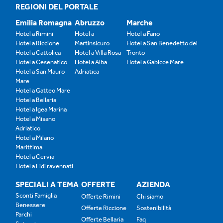
REGIONI DEL PORTALE
Emilia Romagna
Abruzzo
Marche
Hotel a Rimini
Hotel a
Hotel a Fano
Hotel a Riccione
Martinsicuro
Hotel a San Benedetto del
Hotel a Cattolica
Hotel a Villa Rosa
Tronto
Hotel a Cesenatico
Hotel a Alba
Hotel a Gabicce Mare
Hotel a San Mauro
Adriatica
Mare
Hotel a Gatteo Mare
Hotel a Bellaria
Hotel a Igea Marina
Hotel a Misano
Adriatico
Hotel a Milano
Marittima
Hotel a Cervia
Hotel a Lidi ravennati
SPECIALI A TEMA
OFFERTE
AZIENDA
Sconti Famiglia
Offerte Rimini
Chi siamo
Benessere
Offerte Riccione
Sostenibilità
Parchi
Offerte Bellaria
Faq