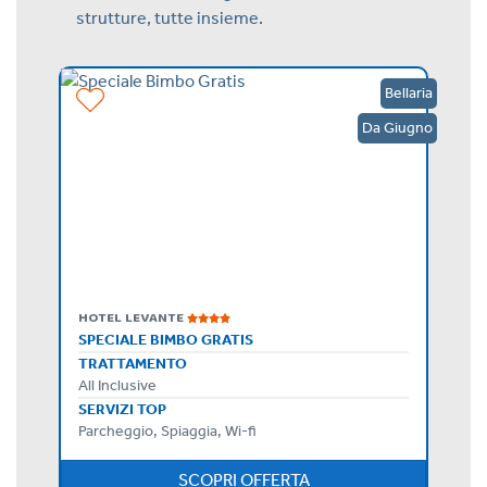
strutture, tutte insieme.
Rimini
Bellaria
Agosto
Da Giugno
HOTEL LEVANTE
AGOSTO A RIMINI IN B&B, VACANZE IN LIBERTÀ
SPECIALE BIMBO GRATIS
TRATTAMENTO
Mezza Pensione, Pensione Completa, Bed & Breakfast, Solo Pernottamento
All Inclusive
SERVIZI TOP
fi
Parcheggio, Spiaggia, Wi-fi
SCOPRI OFFERTA