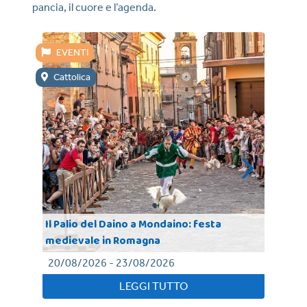
pancia, il cuore e l’agenda.
EVENTI
E
Cattolica
Mi
Il Palio del Daino a Mondaino: festa
medievale in Romagna
Mot
20/08/2026 - 23/08/2026
11
LEGGI TUTTO