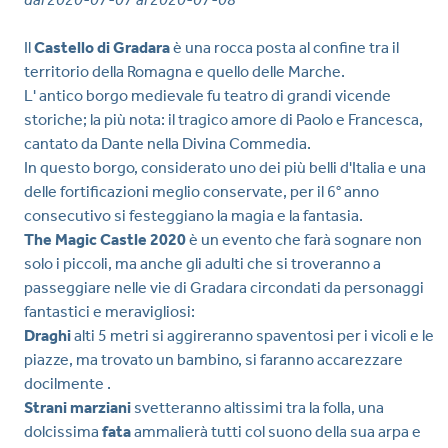
Il
Castello di Gradara
è una rocca posta al confine tra il
territorio della Romagna e quello delle Marche.
L' antico borgo medievale fu teatro di grandi vicende
storiche; la più nota: il tragico amore di Paolo e Francesca,
cantato da Dante nella Divina Commedia.
In questo borgo, considerato uno dei più belli d'Italia e una
delle fortificazioni meglio conservate, per il 6° anno
consecutivo si festeggiano la magia e la fantasia.
The Magic Castle 2020
è un evento che farà sognare non
solo i piccoli, ma anche gli adulti che si troveranno a
passeggiare nelle vie di Gradara circondati da personaggi
fantastici e meravigliosi:
Draghi
alti 5 metri si aggireranno spaventosi per i vicoli e le
piazze, ma trovato un bambino, si faranno accarezzare
docilmente .
Strani marziani
svetteranno altissimi tra la folla, una
dolcissima
fata
ammalierà tutti col suono della sua arpa e