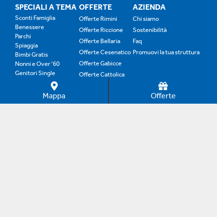
SPECIALI A TEMA
OFFERTE
AZIENDA
Sconti Famiglia
Offerte Rimini
Chi siamo
Benessere
Offerte Riccione
Sostenibilità
Parchi
Offerte Bellaria
Faq
Spiaggia
Offerte Cesenatico
Promuovi la tua struttura
Bimbi Gratis
Offerte Gabicce
Nonni e Over '60
Genitori Single
Offerte Cattolica
Offerte B&B
Mappa
Offerte
Offerte Family
Copyright © 2012–2024 Adrias Online. Tutti i diritti
riservati. È vietata la riproduzione anche parziale senza
autorizzazione.
0 commissioni dal 1998. Dal 1998 i portali di Adrias
Online aiutano i turisti di tutto il mondo a trovare le
migliori offerte per il proprio soggiorno, garantendo il
contatto diretto con l'hotel, senza nessuna