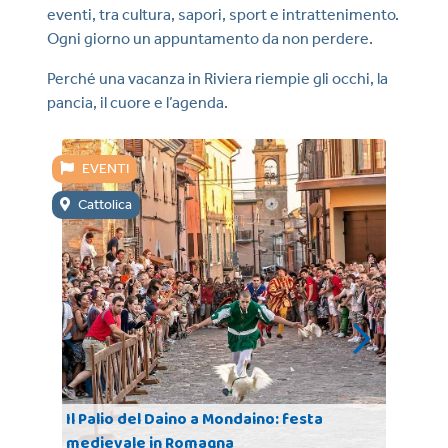
eventi, tra cultura, sapori, sport e intrattenimento.
Ogni giorno un appuntamento da non perdere.
Perché una vacanza in Riviera riempie gli occhi, la
pancia, il cuore e l’agenda.
EVENTI
E
Cattolica
Ca
Il Palio del Daino a Mondaino: festa
medievale in Romagna
Con