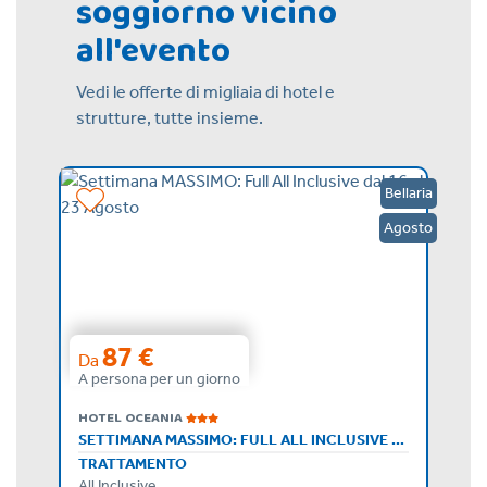
soggiorno vicino
all'evento
Vedi le offerte di migliaia di hotel e
strutture, tutte insieme.
o Mare
Bellaria
Giugno
Agosto
87 €
Da
A persona per un giorno
HOTEL OCEANIA
OFFERTA SPECIALE: VIAGGIA IN 4, PAGHI SOLO PER 3!
SETTIMANA MASSIMO: FULL ALL INCLUSIVE DAL 16 AL 23 AGOSTO
TRATTAMENTO
All Inclusive