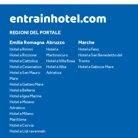
REGIONI DEL PORTALE
Emilia Romagna
Abruzzo
Marche
Hotel a Rimini
Hotel a
Hotel a Fano
Hotel a Riccione
Martinsicuro
Hotel a San Benedetto del
Hotel a Cattolica
Hotel a Villa Rosa
Tronto
Hotel a Cesenatico
Hotel a Alba
Hotel a Gabicce Mare
Hotel a San Mauro
Adriatica
Mare
Hotel a Gatteo Mare
Hotel a Bellaria
Hotel a Igea Marina
Hotel a Misano
Adriatico
Hotel a Milano
Marittima
Hotel a Cervia
Hotel a Lidi ravennati