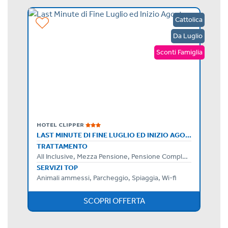
Rimini
Cattolica
tembre
Da Luglio
Sconti Famiglia
HOTEL CLIPPER
LAST MINUTE DI FINE LUGLIO ED INIZIO AGOSTO
TRATTAMENTO
All Inclusive, Mezza Pensione, Pensione Completa, Bed & Breakfast, Solo Pernottamento
SERVIZI TOP
Animali ammessi, Parcheggio, Spiaggia, Wi-fi
SCOPRI OFFERTA