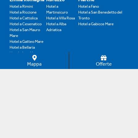
Hotel a Rimini
Hotel a
Hotel a Fano
Hotel a Riccione
Martinsicuro
Hotel a San Benedetto del
Hotel a Cattolica
Hotel a Villa Rosa
Tronto
Hotel a Cesenatico
Hotel a Alba
Hotel a Gabicce Mare
Hotel a San Mauro
Adriatica
Mare
Hotel a Gatteo Mare
Hotel a Bellaria
Hotel a Igea Marina
Hotel a Misano
Mappa
Offerte
Adriatico
Hotel a Milano
Marittima
Hotel a Cervia
Hotel a Lidi ravennati
SPECIALI A TEMA
OFFERTE
AZIENDA
Sconti Famiglia
Offerte Rimini
Chi siamo
Benessere
Offerte Riccione
Sostenibilità
Parchi
Offerte Bellaria
Faq
Spiaggia
Offerte Cesenatico
Promuovi la tua struttura
Bimbi Gratis
Offerte Gabicce
Nonni e Over '60