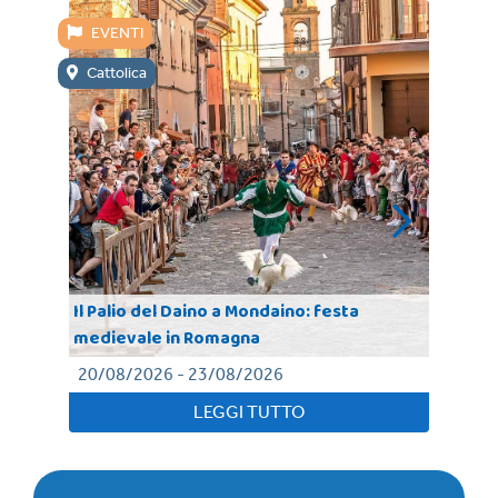
EVENTI
E
Cattolica
Mi
Il Palio del Daino a Mondaino: festa
medievale in Romagna
Mot
20/08/2026 - 23/08/2026
11
LEGGI TUTTO