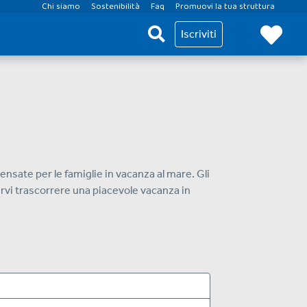
Chi siamo
Sostenibilità
Faq
Promuovi la tua struttura
Iscriviti
ensate per le famiglie in vacanza al mare. Gli
farvi trascorrere una piacevole vacanza in