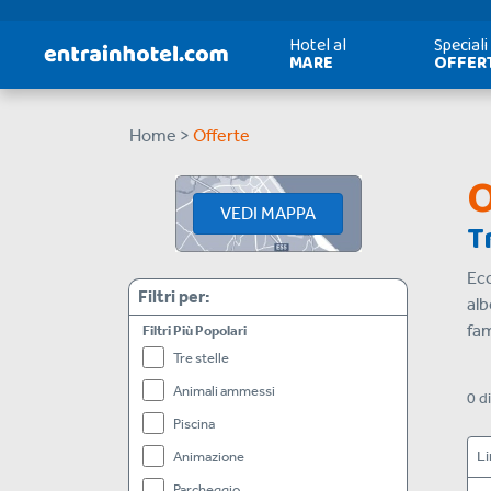
Hotel al
Speciali
MARE
OFFER
Home >
Offerte
O
VEDI MAPPA
T
Ecc
Filtri per:
alb
fam
Filtri Più Popolari
Tre stelle
Animali ammessi
0
d
Piscina
Li
Animazione
Parcheggio