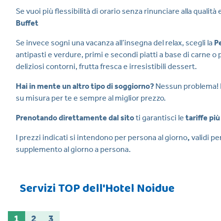
Se vuoi più flessibilità di orario senza rinunciare alla quali
Buffet
Se invece sogni una vacanza all’insegna del relax, scegli la
P
antipasti e verdure, primi e secondi piatti a base di carne o
deliziosi contorni, frutta fresca e irresistibili dessert.
Hai in mente un altro tipo di soggiorno?
Nessun problema! R
su misura per te e sempre al miglior prezzo.
Prenotando direttamente dal sito
ti garantisci le
tariffe pi
I prezzi indicati si intendono per persona al giorno
,
validi pe
supplemento al giorno a persona.
Servizi TOP dell'Hotel Noidue
1
2
3