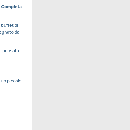
e Completa
buffet di
agnato da
a, pensata
o un piccolo