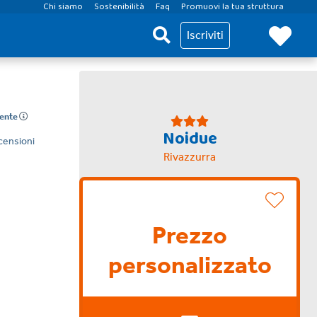
Chi siamo
Sostenibilità
Faq
Promuovi la tua struttura
Iscriviti
lente
Noidue
censioni
Rivazzurra
Prezzo
personalizzato