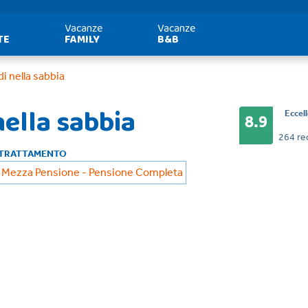
Vacanze
Vacanze
TE
FAMILY
B&B
di nella sabbia
nella sabbia
Eccel
8.9
264 re
TRATTAMENTO
Mezza Pensione - Pensione Completa