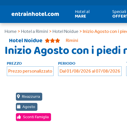
Hotel al
Speciali
MARE
OFFER
Home
>
Hotel a Rimini
>
Hotel Noidue
> Inizio Agosto con i pie
Hotel Noidue
Rimini
Inizio Agosto con i piedi 
PREZZO
PERIODO
Prezzo personalizzato
Dal 01/08/2026 al 07/08/2026
Rivazzurra
Agosto
Sconti Famiglia