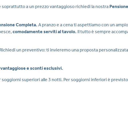
tà e soprattutto a un prezzo vantaggioso richiedi la nostra
Pension
ensione Completa.
A pranzo e a cena ti aspettiamo con un ampio 
 pesce,
comodamente serviti al tavolo.
Il tutto è sempre accomp
ichiedi un preventivo: ti invieremo una proposta personalizzat
ù vantaggiose e sconti esclusivi.
r soggiorni superiori alle 3 notti. Per soggiorni inferiori è previst