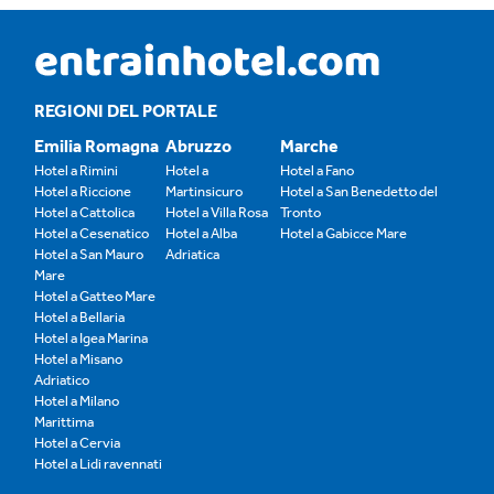
REGIONI DEL PORTALE
Emilia Romagna
Abruzzo
Marche
Hotel a Rimini
Hotel a
Hotel a Fano
Hotel a Riccione
Martinsicuro
Hotel a San Benedetto del
Hotel a Cattolica
Hotel a Villa Rosa
Tronto
Hotel a Cesenatico
Hotel a Alba
Hotel a Gabicce Mare
Hotel a San Mauro
Adriatica
Mare
Hotel a Gatteo Mare
Hotel a Bellaria
Hotel a Igea Marina
Hotel a Misano
Adriatico
Hotel a Milano
Marittima
Hotel a Cervia
Hotel a Lidi ravennati