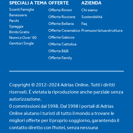
SPECIALI A TEMA
OFFERTE
AZIENDA
Sconti Famiglia
Offerte Rimini
Chi siamo
Benessere
Offerte Riccione
Sostenibilità
Parchi
Offerte Bellaria
Faq
Spiaggia
Offerte Cesenatico
Promuovi la tua struttura
Bimbi Gratis
Offerte Gabicce
Nonni e Over '60
Genitori Single
Offerte Cattolica
Offerte B&B
Offerte Family
Copyright © 2012–2024 Adrias Online. Tutti i diritti
riservati. È vietata la riproduzione anche parziale senza
autorizzazione.
0 commissioni dal 1998. Dal 1998 i portali di Adrias
Online aiutano i turisti di tutto il mondo a trovare le
migliori offerte per il proprio soggiorno, garantendo il
contatto diretto con l'hotel, senza nessuna