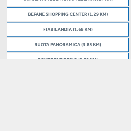
BEFANE SHOPPING CENTER (1.29 KM)
FIABILANDIA (1.68 KM)
RUOTA PANORAMICA (3.85 KM)
PONTE DI TIBERIO (3.38 KM)
DARSENA DI RIMINI (3.89 KM)
Preventivo
Aggiungi
Servizi TOP
STAZIONE DI RIMINI (2.8 KM)
ARCO D'AUGUSTO (2.5 KM)
DOMUS DEL CHIRURGO (3.04 KM)