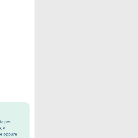
ta per
m, è
are oppure