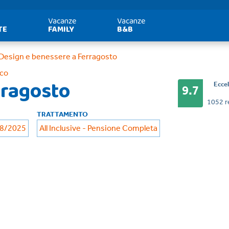
Vacanze
Vacanze
TE
FAMILY
B&B
Design e benessere a Ferragosto
co
rragosto
Ecce
9.7
1052 r
TRATTAMENTO
08/2025
All Inclusive - Pensione Completa