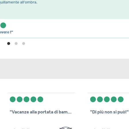
quillamente all'ombra.
overe !"
"Vacanze alla portata di bambino"
"Di più non si può!"