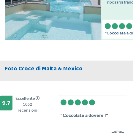
riposarsi tran
"Coccolate a d
Foto Croce di Malta & Mexico
Eccellente
9.7
1052
recensioni
"Coccolate a dovere !"