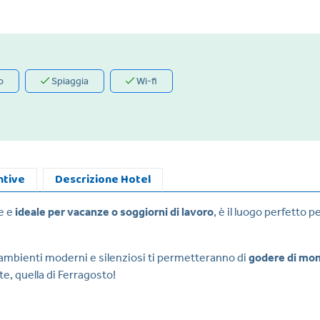
o
Spiaggia
Wi-fi
ntive
Descrizione Hotel
re e
ideale per vacanze o soggiorni di lavoro
, è il luogo perfetto p
ambienti moderni e silenziosi ti permetteranno di
godere di mom
e, quella di Ferragosto!