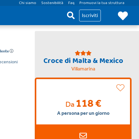
Chi siamo
Sostenibilità
Faq
Promuovi la tua struttura
Iscriviti
llente
Croce di Malta & Mexico
ecensioni
Villamarina
118 €
Da
A persona per un giorno