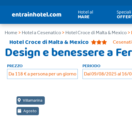
Hotel al
Speciali
MARE
OFFER
Home
>
Hotel a Cesenatico
>
Hotel Croce di Malta & Mexico
> 
Hotel Croce di Malta & Mexico
Cesenati
Design e benessere a Fe
PREZZO
PERIODO
Da 118 € a persona per un giorno
Dal 09/08/2025 al 16/
Villamarina
Agosto