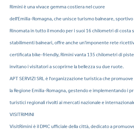
Rimini è una vivace gemma costiera nel cuore
dell'Emilia-Romagna, che unisce turismo balneare, sportivo e 
Rinomata in tutto il mondo per i suoi 16 chilometri di costa
stabilimenti balneari, offre anche un'imponente rete ricettiv
certificata bike-friendly, Rimini vanta 135 chilometri di piste 
invitano i visitatori a scoprirne la bellezza su due ruote.
APT SERVIZI SRL è l'organizzazione turistica che promuove
la Regione Emilia-Romagna, gestendo e implementando i prog
turistici regionali rivolti ai mercati nazionale e internazional
VISITRIMINI
VisitRimini è il DMC ufficiale della città, dedicato a promuov