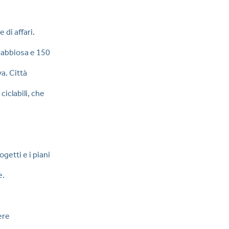
di affari.
 sabbiosa e 150
a. Città
ciclabili, che
etti e i piani
e.
ere