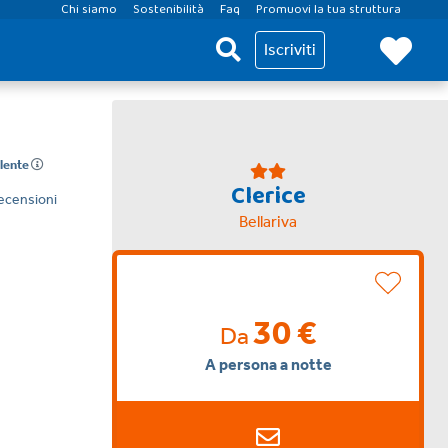
Chi siamo
Sostenibilità
Faq
Promuovi la tua struttura
Iscriviti
llente
Clerice
ecensioni
Bellariva
30 €
Da
A persona a notte