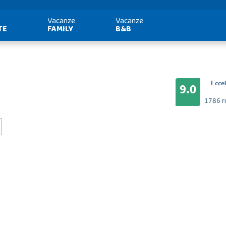
Vacanze
Vacanze
TE
FAMILY
B&B
Ecce
9.0
1786 r