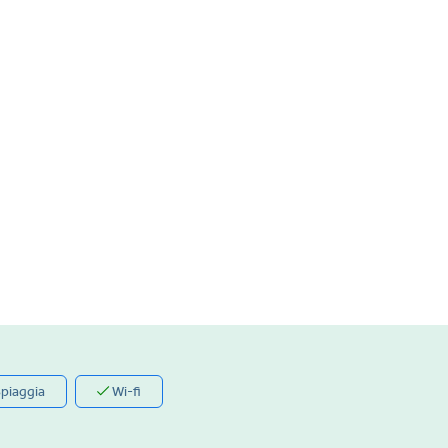
piaggia
Wi-fi