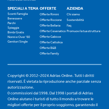
SPECIALI A TEMA
OFFERTE
AZIENDA
Sconti Famiglia
Offerte Rimini
Chi siamo
Benessere
Offerte Riccione
Sostenibilità
Parchi
Offerte Bellaria
Faq
Spiaggia
Offerte Cesenatico
Promuovi la tua struttura
Bimbi Gratis
Offerte Gabicce
Nonni e Over '60
Genitori Single
Offerte Cattolica
Offerte B&B
Offerte Family
Copyright © 2012–2024 Adrias Online. Tutti i diritti
riservati. È vietata la riproduzione anche parziale senza
autorizzazione.
0 commissioni dal 1998. Dal 1998 i portali di Adrias
Online aiutano i turisti di tutto il mondo a trovare le
migliori offerte per il proprio soggiorno, garantendo il