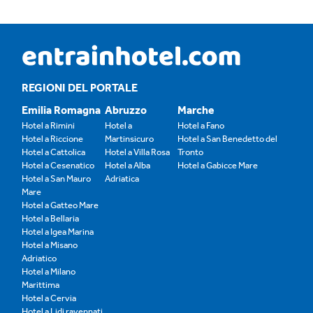
REGIONI DEL PORTALE
Emilia Romagna
Abruzzo
Marche
Hotel a Rimini
Hotel a
Hotel a Fano
Hotel a Riccione
Martinsicuro
Hotel a San Benedetto del
Hotel a Cattolica
Hotel a Villa Rosa
Tronto
Hotel a Cesenatico
Hotel a Alba
Hotel a Gabicce Mare
Hotel a San Mauro
Adriatica
Mare
Hotel a Gatteo Mare
Hotel a Bellaria
Hotel a Igea Marina
Hotel a Misano
Adriatico
Hotel a Milano
Marittima
Hotel a Cervia
Hotel a Lidi ravennati