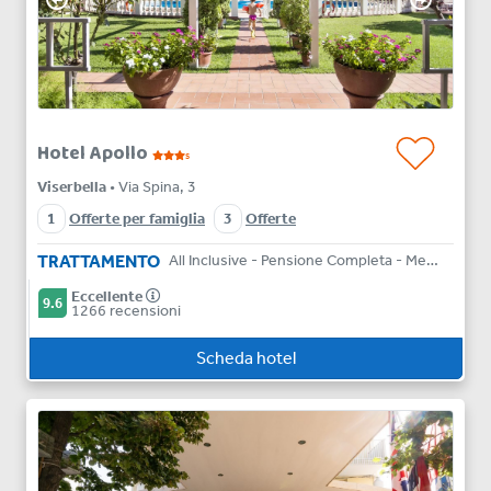
Hotel Apollo
s
Viserbella
• Via Spina, 3
1
Offerte per famiglia
3
Offerte
TRATTAMENTO
All Inclusive - Pensione Completa - Mezza Pensione - Bed & Breakfast
Eccellente
9.6
1266 recensioni
Scheda hotel