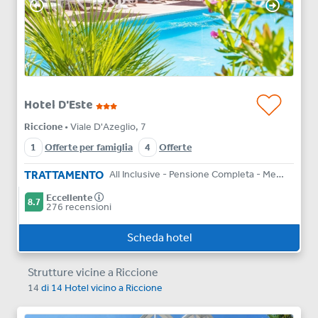
Hotel D'Este
Riccione
• Viale D'Azeglio, 7
1
Offerte per famiglia
4
Offerte
TRATTAMENTO
All Inclusive - Pensione Completa - Mezza Pensione - Bed & Breakfast
Eccellente
8.7
276 recensioni
Scheda hotel
Strutture vicine a Riccione
14
di
14
Hotel vicino a
Riccione