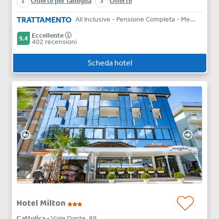
1
Offerte per famiglia
3
Offerte
TRATTAMENTO
All Inclusive - Pensione Completa - Mezza Pensione - Solo Pernottamento
Eccellente
9.4
402 recensioni
Scheda hotel
Hotel Milton
Cattolica
• Viale Dante, 89