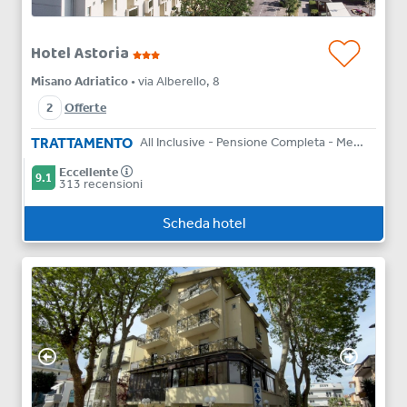
Hotel Astoria
Misano Adriatico
• via Alberello, 8
2
Offerte
TRATTAMENTO
All Inclusive - Pensione Completa - Mezza Pensione - Bed & Breakfast - Solo Pernottamento
Eccellente
9.1
313 recensioni
Scheda hotel