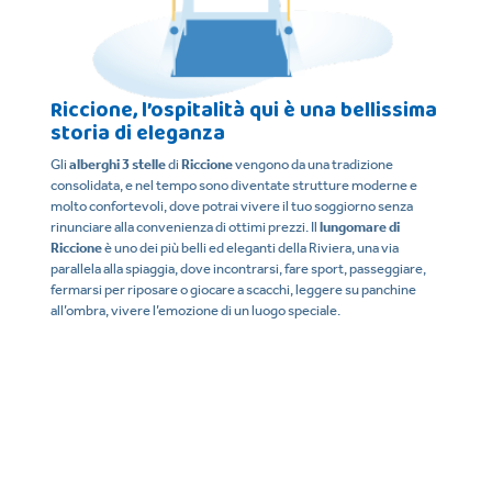
Riccione, l’ospitalità qui è una bellissima
S
storia di eleganza
Non
rin
he
Gli
alberghi 3 stelle
di
Riccione
vengono da una tradizione
di
consolidata, e nel tempo sono diventate strutture moderne e
con
i,
molto confortevoli, dove potrai vivere il tuo soggiorno senza
spo
a
rinunciare alla convenienza di ottimi prezzi. Il
lungomare di
gio
la
Riccione
è uno dei più belli ed eleganti della Riviera, una via
pe
parallela alla spiaggia, dove incontrarsi, fare sport, passeggiare,
tem
fermarsi per riposare o giocare a scacchi, leggere su panchine
,
all’ombra, vivere l’emozione di un luogo speciale.
Un
Se
ne
Gli
Ri
i
e p
ac
be
li
l’a
lla