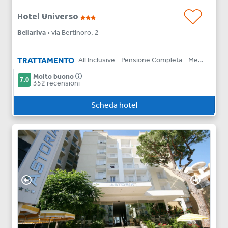
Hotel Universo
Bellariva
• via Bertinoro, 2
TRATTAMENTO
All Inclusive - Pensione Completa - Mezza Pensione - Bed & Breakfast - Solo Pernottamento
Molto buono
7.0
352 recensioni
Scheda hotel