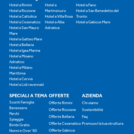
Hotel a Rimini
Hotel a
Hotel a Fano
Hotel a Riccione
Martinsicuro
Hotel a San Benedetto del
Hotel a Cattolica
Hotel a Villa Rosa
Tronto
Hotel a Cesenatico
Hotel a Alba
Hotel a Gabicce Mare
Hotel a San Mauro
Adriatica
Mare
Hotel a Gatteo Mare
Hotel a Bellaria
Hotel a Igea Marina
Hotel a Misano
Adriatico
Hotel a Milano
Marittima
Hotel a Cervia
Hotel a Lidi ravennati
SPECIALI A TEMA
OFFERTE
AZIENDA
Sconti Famiglia
Offerte Rimini
Chi siamo
Benessere
Offerte Riccione
Sostenibilità
Parchi
Offerte Bellaria
Faq
Spiaggia
Offerte Cesenatico
Promuovi la tua struttura
Bimbi Gratis
Offerte Gabicce
Nonni e Over '60