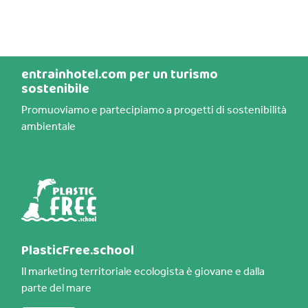
we
entrainhotel.com per un turismo
sostenibile
Promuoviamo e partecipiamo a progetti di sostenibilità
ambientale
PlasticFree.school
Il marketing territoriale ecologista è giovane e dalla
parte del mare