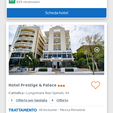
8.2
829 recensioni
Scheda hotel
Hotel Prestige & Palace
Cattolica
• Lungomare Rasi Spinelli, 44
1
Offerte per famiglia
4
Offerte
TRATTAMENTO
All Inclusive - Mezza Pensione