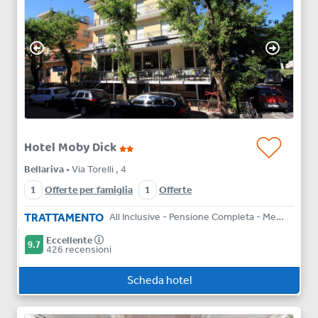
Hotel Moby Dick
Bellariva
• Via Torelli , 4
1
Offerte per famiglia
1
Offerte
TRATTAMENTO
All Inclusive - Pensione Completa - Mezza Pensione - Bed & Breakfast
Eccellente
9.7
426 recensioni
Scheda hotel