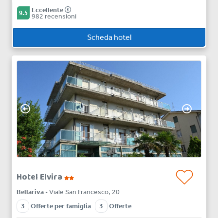
Eccellente
9.5
982 recensioni
Scheda hotel
Hotel Elvira
Bellariva
• Viale San Francesco, 20
3
Offerte per famiglia
3
Offerte