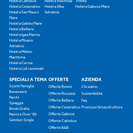
Hotel a Cattolica
Hotel a Villa Rosa
Tronto
Hotel a Cesenatico
Hotel a Alba
Hotel a Gabicce Mare
Hotel a San Mauro
Adriatica
Mare
Hotel a Gatteo Mare
Hotel a Bellaria
Hotel a Igea Marina
Hotel a Misano
Adriatico
Hotel a Milano
Marittima
Hotel a Cervia
Hotel a Lidi ravennati
SPECIALI A TEMA
OFFERTE
AZIENDA
Sconti Famiglia
Offerte Rimini
Chi siamo
Benessere
Offerte Riccione
Sostenibilità
Parchi
Offerte Bellaria
Faq
Spiaggia
Offerte Cesenatico
Promuovi la tua struttura
Bimbi Gratis
Offerte Gabicce
Nonni e Over '60
Genitori Single
Offerte Cattolica
Offerte B&B