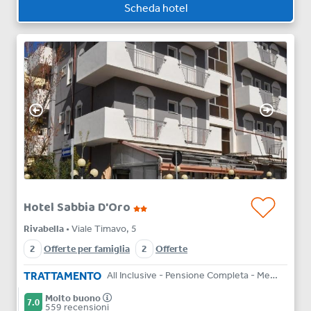
Scheda hotel
Hotel Sabbia D'Oro
Rivabella
• Viale Timavo, 5
2
Offerte per famiglia
2
Offerte
TRATTAMENTO
All Inclusive - Pensione Completa - Mezza Pensione - Bed & Breakfast
Molto buono
7.0
559 recensioni