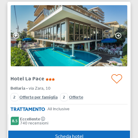
Hotel La Pace
Bellaria
• via Zara, 10
2
Offerte per famiglia
2
Offerte
TRATTAMENTO
All Inclusive
Eccellente
8.5
740 recensioni
Scheda hotel