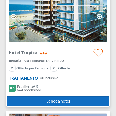
Hotel Tropical
Bellaria
• Via Leonardo Da Vinci 20
2
Offerte per famiglia
2
Offerte
TRATTAMENTO
All Inclusive
Eccellente
8.5
644 recensioni
Scheda hotel