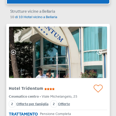
Strutture vicine a Bellaria
10
di
10
Hotel vicino a
Bellaria
Hotel Tridentum
Cesenatico centro
• Viale Michelangelo, 25
2
Offerte per famiglia
2
Offerte
TRATTAMENTO
Pensione Completa