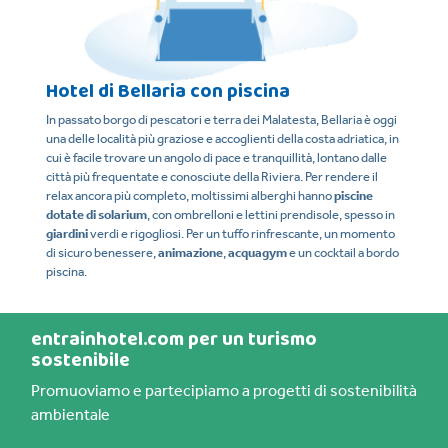
Hotel di Bellaria con piscina
I
In passato borgo di pescatori e terra dei Malatesta, Bellaria è oggi
Ass
una delle località più graziose e accoglienti della costa adriatica, in
pr
cui è facile trovare un angolo di pace e tranquillità, lontano dalle
ne
città più frequentate e conosciute della Riviera. Per rendere il
mo
relax ancora più completo, moltissimi alberghi hanno
piscine
ind
dotate di solarium
, con ombrelloni e lettini prendisole, spesso in
fam
giardini
verdi e rigogliosi. Per un tuffo rinfrescante, un momento
mig
di sicuro benessere,
animazione
,
acquagym
e un cocktail a bordo
piscina.
entrainhotel.com per un turismo
sostenibile
Promuoviamo e partecipiamo a progetti di sostenibilità
ambientale