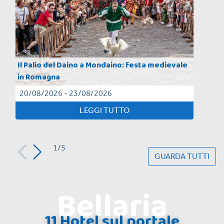
Il Palio del Daino a Mondaino: festa medievale
in Romagna
20/08/2026 - 23/08/2026
LEGGI TUTTO
1/5
GUARDA TUTTI
Bellaria
11 Hotel sul portale