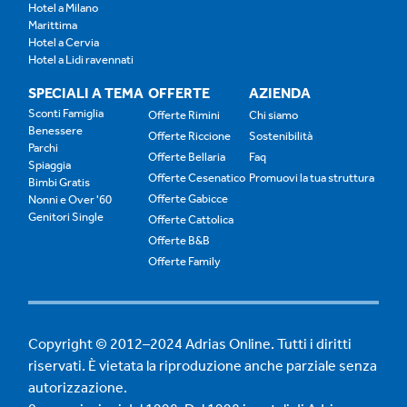
Hotel a Milano
Marittima
Hotel a Cervia
Hotel a Lidi ravennati
SPECIALI A TEMA
OFFERTE
AZIENDA
Sconti Famiglia
Offerte Rimini
Chi siamo
Benessere
Offerte Riccione
Sostenibilità
Parchi
Offerte Bellaria
Faq
Spiaggia
Offerte Cesenatico
Promuovi la tua struttura
Bimbi Gratis
Offerte Gabicce
Nonni e Over '60
Genitori Single
Offerte Cattolica
Offerte B&B
Offerte Family
Copyright © 2012–2024 Adrias Online. Tutti i diritti
riservati. È vietata la riproduzione anche parziale senza
autorizzazione.