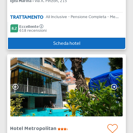
Igea Marina
• via A. Pinzon, 215
TRATTAMENTO
All Inclusive - Pensione Completa - Mezza Pensione - Bed & Breakfast
Eccellente
8.2
618 recensioni
Scheda hotel
Hotel Metropolitan
s